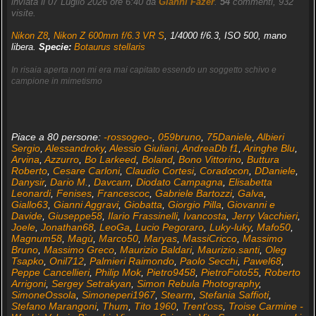
inviata il 07 Luglio 2026 ore 6:40 da
Gianni Fazer
.
54
commenti, 932
visite.
Nikon Z8
,
Nikon Z 600mm f/6.3 VR S
, 1/4000 f/6.3, ISO 500, mano
libera.
Specie:
Botaurus stellaris
In risaia aperta non mi era mai capitato essendo un soggetto schivo e
campione in mimetismo
Piace a 80 persone:
-rossogeo-
,
059bruno
,
75Daniele
,
Albieri
Sergio
,
Alessandroky
,
Alessio Giuliani
,
AndreaDb f1
,
Aringhe Blu
,
Arvina
,
Azzurro
,
Bo Larkeed
,
Boland
,
Bono Vittorino
,
Buttura
Roberto
,
Cesare Carloni
,
Claudio Cortesi
,
Coradocon
,
DDaniele
,
Danysir
,
Dario M.
,
Davcam
,
Diodato Campagna
,
Elisabetta
Leonardi
,
Fenises
,
Francescoc
,
Gabriele Bartozzi
,
Galva
,
Giallo63
,
Gianni Aggravi
,
Giobatta
,
Giorgio Pilla
,
Giovanni e
Davide
,
Giuseppe58
,
Ilario Frassinelli
,
Ivancosta
,
Jerry Vacchieri
,
Joele
,
Jonathan68
,
LeoGa
,
Lucio Pegoraro
,
Luky-luky
,
Mafo50
,
Magnum58
,
Magù
,
Marco50
,
Maryas
,
MassiCricco
,
Massimo
Bruno
,
Massimo Greco
,
Maurizio Baldari
,
Maurizio.santi
,
Oleg
Tsapko
,
Onil712
,
Palmieri Raimondo
,
Paolo Secchi
,
Pawel68
,
Peppe Cancellieri
,
Philip Mok
,
Pietro9458
,
PietroFoto55
,
Roberto
Arrigoni
,
Sergey Setrakyan
,
Simon Rebula Photography
,
SimoneOssola
,
Simoneperi1967
,
Stearm
,
Stefania Saffioti
,
Stefano Marangoni
,
Thum
,
Tito 1960
,
Trent'oss
,
Troise Carmine -