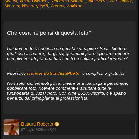
Washi
,
Valerio Bianchi
,
Vincenzo Sciumè
,
Vito Serra
,
Warszawski
,
Werner
,
Wonderpig58
,
Zamax
,
Zolikron
Che cosa ne pensi di questa foto?
Hai domande e curiosità su questa immagine? Vuoi chiedere
qualcosa all'autore, dargli suggerimenti per migliorare, oppure
complimentarti per una foto che ti ha colpito particolarmente?
Puoi farlo
iscrivendoti a JuzaPhoto
, è semplice e gratuito!
Non solo: iscrivendoti potrai creare una tua pagina personale,
pubblicare foto, ricevere commenti e sfruttare tutte le
funzionalità di JuzaPhoto. Con oltre 261000iscritti, c'è spazio
per tutti, dal principiante al professionista.
Buttura Roberto
07 Luglio 2026 ore 6:49