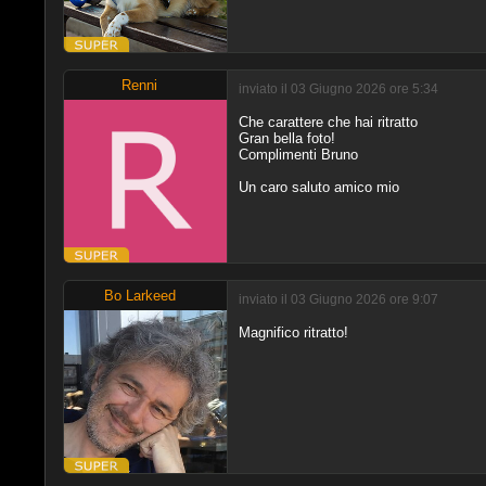
Renni
inviato il 03 Giugno 2026 ore 5:34
Che carattere che hai ritratto
Gran bella foto!
Complimenti Bruno
Un caro saluto amico mio
Bo Larkeed
inviato il 03 Giugno 2026 ore 9:07
Magnifico ritratto!