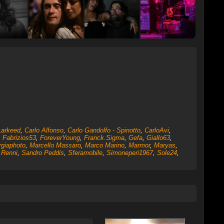
Larkeed
,
Carlo Alfonso
,
Carlo Gandolfo - Spinotto
,
CarloAvi
,
,
Fabrizios53
,
ForeverYoung
,
Franck.Sigma
,
Gefa
,
Giallo63
,
rgiaphoto
,
Marcello Massaro
,
Marco Marino
,
Marmor
,
Maryas
,
,
Renni
,
Sandro Peddis
,
Sferamobile
,
Simoneperi1967
,
Sole24
,