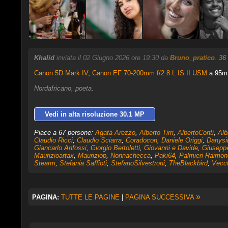
Khalid
inviata il 02 Giugno 2026 ore 19:30 da
Bruno_pratico
.
36
Canon 5D Mark IV
,
Canon EF 70-200mm f/2.8 L IS II USM
a 95mm
Nordafricano, poeta.
Vedi in alta risoluzione 30.1 MP
Piace a 67 persone:
Agata Arezzo
,
Alberto Tirri
,
AlbertoConti
,
Alb
Claudio Ricci
,
Claudio Sciarra
,
Coradocon
,
Daniele Origgi
,
Danysi
Giancarlo Anfossi
,
Giorgio Bertoletti
,
Giovanni e Davide
,
Giusepp
Maurizioartax
,
Mauriziop
,
Nonnachecca
,
Paki64
,
Palmieri Raimon
Stearm
,
Stefania Saffioti
,
StefanoSilvestroni
,
TheBlackbird
,
Vecc
»
PAGINA:
TUTTE LE PAGINE
|
PAGINA SUCCESSIVA