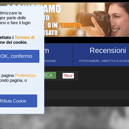
ttimizzare la
or parte delle
si e fare il login
ettato i
Termini di
one dei cookie.
Forum
Recensioni
OK, confermo
FORUM DI DISCUSSIONE
FOTOCAMERE, OBIETTIVI E ACCE
a pagina
?
AIUTO
Preferenze
RICERCA
 fondo pagina, o
Rifiuta Cookie