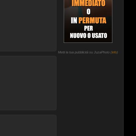
Metti la tua pubblicità su JuzaPhoto (
info
)