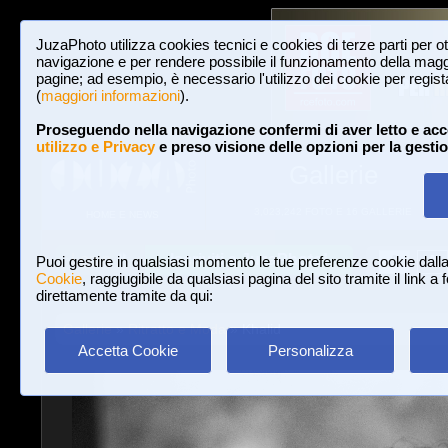
JuzaPhoto utilizza cookies tecnici e cookies di terze parti per o
navigazione e per rendere possibile il funzionamento della maggi
pagine; ad esempio, è necessario l'utilizzo dei cookie per registar
(
maggiori informazioni
).
Proseguendo nella navigazione confermi di aver letto e acc
utilizzo e Privacy
e preso visione delle opzioni per la gesti
Gallerie
3,023,242 FOTO E 16 GALLERIE
HOME E NEWS
Iscriviti a JuzaPhoto!
A
A
Login
Puoi gestire in qualsiasi momento le tue preferenze cookie dall
Cookie
, raggiugibile da qualsiasi pagina del sito tramite il link a
direttamente tramite da qui:
Gallerie
»
Ritratto e Moda
» Khalid
Accetta Cookie
Personalizza