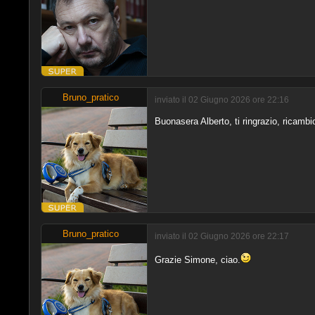
Bruno_pratico
inviato il 02 Giugno 2026 ore 22:16
Buonasera Alberto, ti ringrazio, ricambio
Bruno_pratico
inviato il 02 Giugno 2026 ore 22:17
Grazie Simone, ciao.