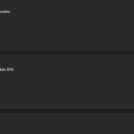
urales.
dido B/N