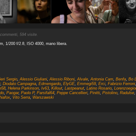
commenti, 594 visite.
, 1/200 f/2.8, ISO 4000, mano libera.
ieri Sergio
,
Alessio Giuliani
,
Alessio Riboni
,
Alvale
,
Antonia Cam
,
Benfa
,
Bo 
r
,
Diodato Campagna
,
Edmengardo
,
ElyGE
,
Emmegi59
,
Erci
,
Fabrizio Ferroni
e58
,
Helena Parkinson
,
Iv63
,
Killout
,
Lastpeanut
,
Latino Rosario
,
Lorenzoegio
do
,
Paogar
,
Paolo P
,
Parsifal64
,
Peppe Cancellieri
,
Pinitti
,
Pistolino
,
Radulse
hiafox
,
Vito Serra
,
Warszawski