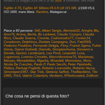
inviata il 15 Maggio 2026 ore 8:16 da
Juza
.
5
commenti, 984 visite.
Fujifilm X-T5
,
Fujifilm XF 500mm f/5.6 R LM OIS WR
, 1/1500 f/5.6,
ISO 1600, mano libera.
Ranohira
, Madagascar.
Piace a 60 persone:
0d0
,
Albieri Sergio
,
Alemeds02
,
Aringhe Blu
,
Aron76
,
Arvina
,
Benfa
,
Bo Larkeed
,
Claudio Cozzani
,
Claudio
Ricci
,
Claudio Sciarra
,
Cmonte
,
Codromodro77
,
Condor14
,
Coradocon
,
Delphinus
,
Diodato Campagna
,
Duri
,
Fab0569
,
Federico Freddoni
,
Fernando Deligia
,
Flory
,
Franck.Sigma
,
Fulvio
Gioria
,
Gianni Golinelli
,
Gianvilo
,
Giorgiaschuma
,
Giovanni e
Davide
,
Gprizzi
,
Landerjack
,
Leo Ponti
,
Leopoldo Lusa
,
Loganross
,
Lorenzo Crovetto
,
MarcoVeronese76
,
Mariatorpi
,
Maryas
,
Menadeldeo
,
Mgarba
,
Mnardell
,
Momiziano
,
Moro
,
Nicola De Crecchio
,
Paolo P
,
Paolo Secchi
,
Peter Pipistrello
,
Piddus
,
Pierluigi Fogliotti
,
Roberto Lorenzetto
,
Roberto Vacca
,
Simoneperi1967
,
Star Trek
,
Stefania Saffioti
,
TheBlackbird
,
Tito
1960
,
Tris3
,
Valerio Colantoni
,
Verdiami
,
XFleshcoated
,
Zolikron
Che cosa ne pensi di questa foto?