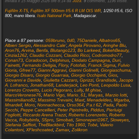
inviata il 15 Maggio 2026 ore 8:14 da
Juza
.
9
commenti, 1196 visite.
Fujifilm X-T5
,
Fujifilm XF 500mm f/5.6 R LM OIS WR
, 1/250 f/5.6, ISO
800, mano libera.
Isalo National Park
, Madagascar.
Piace a 87 persone:
059bruno
,
0d0
,
75Daniele
,
Albatros65
,
Albieri Sergio
,
Alessandro Cale'
,
Angela Pirovano
,
Aringhe Blu
,
Aron76
,
Arvina
,
Benfa
,
Blutango123
,
Bo Larkeed
,
BokehBeauty
,
Cinzia1262
,
Claudio Cozzani
,
Claudio Ricci
,
Codromodro77
,
Conan73
,
Coradocon
,
Delphinus
,
Diodato Campagna
,
Duri
,
Fainetti
,
Fernando Deligia
,
Flory
,
Fotofab
,
Franck.Sigma
,
Fulvio
Gioria
,
Gfree77
,
Gianni Aggravi
,
Gianni Golinelli
,
Giorgiaschuma
,
Giorgio Disaro
,
Giorgio Guarraia
,
Giorgio Occhipinti
,
Gios
,
Giovanni e Davide
,
Giulietta Cazzaro
,
Gprizzi
,
Grandisde
,
Jacopo
A. Lofranco
,
Jonathan68
,
Landerjack
,
Leo Ponti
,
Leopoldo Lusa
,
Lorenzo Crovetto
,
Lucio Pegoraro
,
Lully
,
M.ghise
,
MarcoVeronese76
,
Mario Vigo
,
Mario_61
,
Maryas
,
Marzio Iotti
,
Massimiliano82
,
Massimo Trevaini
,
Maxt
,
Menadeldeo
,
Mgarba
,
Mnardell
,
Moro
,
Nonnachecca
,
Orso364
,
P.a.t 62
,
Pada
,
Paolo
Secchi
,
Peppe Cancellieri
,
Peter Pipistrello
,
Piddus
,
Pierluigi
Fogliotti
,
Riccardo Arena Trazzi
,
Roberto Lorenzetto
,
Roberto
Vacca
,
Robybinfa
,
S5pro
,
Simobati
,
Simoneperi1967
,
Sloweyes
,
Stefania Saffioti
,
TheBlackbird
,
Tito 1960
,
Tobé
,
Valerio
Colantoni
,
XFleshcoated
,
Zamax
,
Zolikron