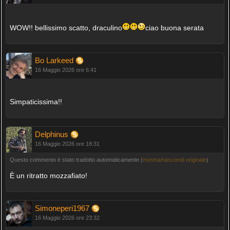
WOW!! bellissimo scatto, draculino
ciao buona serata
Bo Larkeed
16 Maggio 2026 ore 6:41
Simpaticissima!!
Delphinus
16 Maggio 2026 ore 18:31
Questo commento è stato tradotto automaticamente (
mostra/nascondi originale
)
È un ritratto mozzafiato!
Simoneperi1967
16 Maggio 2026 ore 23:32