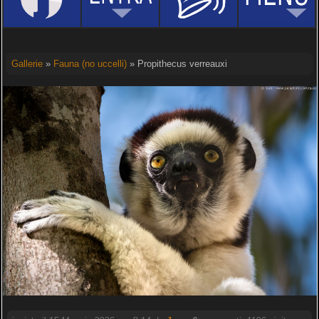
Gallerie
»
Fauna (no uccelli)
» Propithecus verreauxi