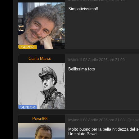
Simpaticissima!!
Ciarla Marco
inviato il 08 Aprile 2026 ore 21:00
Bellissima foto
Pawel68
inviato il 08 Aprile 2026 ore 21:03 | Ques
Molto buono per la bella nitidezza del s
Un saluto Pawel