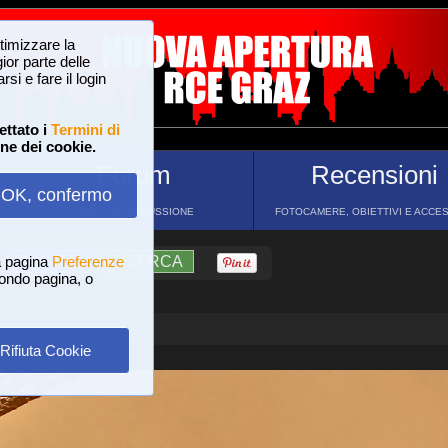
ttimizzare la
or parte delle
si e fare il login
ettato i
Termini di
one dei cookie.
Forum
Recensioni
OK, confermo
FORUM DI DISCUSSIONE
FOTOCAMERE, OBIETTIVI E ACCE
a pagina
?
AIUTO
Preferenze
RICERCA
 fondo pagina, o
Rifiuta Cookie