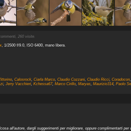
ommenti, 260 visite.
x
, 1/2500 f/9.0, ISO 6400, mano libera.
ttorino
,
Calosrock
,
Ciarla Marco
,
Claudio Cozzani
,
Claudio Ricci
,
Coradocon
zi
,
Jerry Vacchieri
,
Kchessa67
,
Marco Cirillo
,
Maryas
,
Maurizio314
,
Paolo Se
a all'autore, dargli suggerimenti per migliorare, oppure complimentarti per u