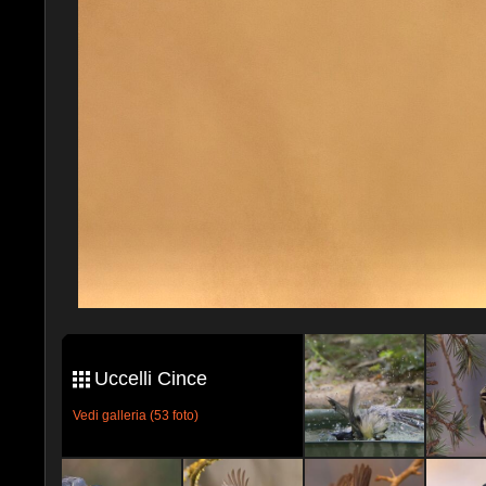
Uccelli Cince
Vedi galleria (53 foto)