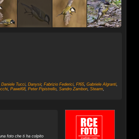
,
Daniele Tucci
,
Danysir
,
Fabrizio Federici
,
Ff65
,
Gabriele Algranti
,
cchi
,
Pawel68
,
Peter Pipistrello
,
Sandro Zambon
,
Stearm
,
na foto che ti ha colpito