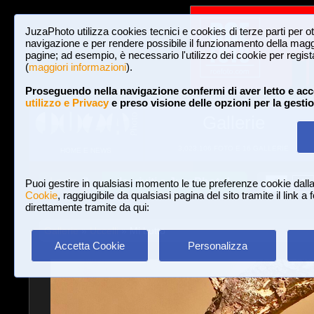
JuzaPhoto utilizza cookies tecnici e cookies di terze parti per o
navigazione e per rendere possibile il funzionamento della maggi
pagine; ad esempio, è necessario l'utilizzo dei cookie per registar
(
maggiori informazioni
).
Proseguendo nella navigazione confermi di aver letto e acc
utilizzo e Privacy
e preso visione delle opzioni per la gesti
Gallerie
3,023,106 FOTO E 16 GALLERIE
HOME E NEWS
Iscriviti a JuzaPhoto!
A
A
Login
Puoi gestire in qualsiasi momento le tue preferenze cookie dall
Cookie
, raggiugibile da qualsiasi pagina del sito tramite il link a
direttamente tramite da qui:
Gallerie
»
Uccelli
» Mi butto
Accetta Cookie
Personalizza