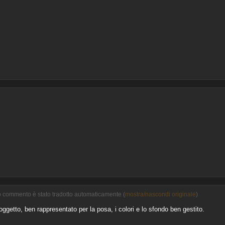
to commento è stato tradotto automaticamente (
mostra/nascondi originale
)
oggetto, ben rappresentato per la posa, i colori e lo sfondo ben gestito.