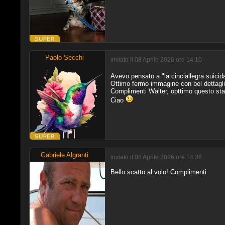
Paolo Secchi
inviato il 08 Aprile 2026 ore 14:10
Avevo pensato a "la cinciallegra suicida
Ottimo fermo immagine con bel dettagl
Complimenti Walter, opttimo questo sta
Ciao
Gabriele Algranti
inviato il 08 Aprile 2026 ore 14:36
Bello scatto al volo! Complimenti