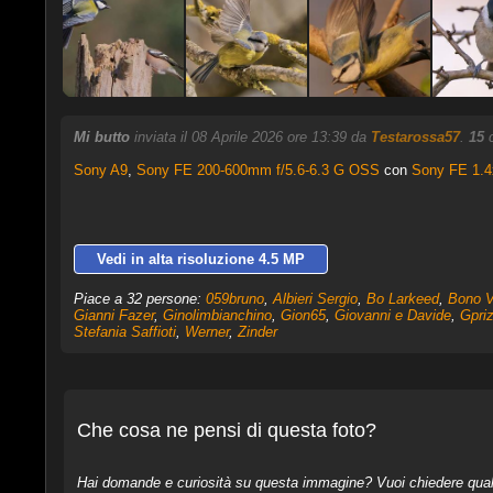
Mi butto
inviata il 08 Aprile 2026 ore 13:39 da
Testarossa57
.
15
c
Sony A9
,
Sony FE 200-600mm f/5.6-6.3 G OSS
con
Sony FE 1.4
Vedi in alta risoluzione 4.5 MP
Piace a 32 persone:
059bruno
,
Albieri Sergio
,
Bo Larkeed
,
Bono Vi
Gianni Fazer
,
Ginolimbianchino
,
Gion65
,
Giovanni e Davide
,
Gpriz
Stefania Saffioti
,
Werner
,
Zinder
Che cosa ne pensi di questa foto?
Hai domande e curiosità su questa immagine? Vuoi chiedere qualcos