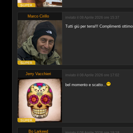
Marco Cirillo
inviato il 08 Aprile 2026 ore 15:37
Tutti giù per terra!!! Complimenti ottim
Jerry Vacchieri
inviato il 08 Aprile 2026 ore 17:02
bel momento e scatto...
Bo Larkeed
inviato il 08 Aprile 2026 ore 19:18