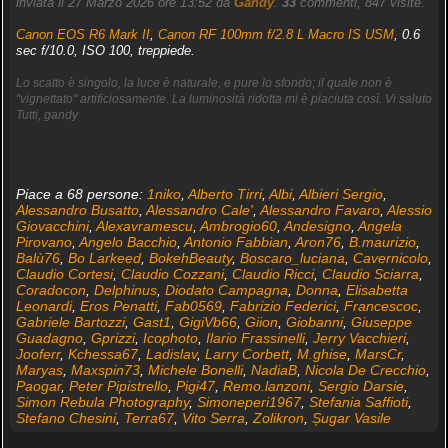
inviata il 27 Marzo 2026 ore 13:52 da
Gandy
.
33
commenti, 847 visite.
Canon EOS R6 Mark II
,
Canon RF 100mm f/2.8 L Macro IS USM
, 0.6
sec f/10.0, ISO 100, treppiede.
Lo scatto è singolo, la luce è naturale, e pure lo sfondo; il quale non è
"vignettato" artificiosamente. La luminosità ridotta mi è piaciuta così. Vi saluto
Tutti, gandy
Piace a 68 persone:
1niko
,
Alberto Tirri
,
Albi
,
Albieri Sergio
,
Alessandro Busatto
,
Alessandro Cale'
,
Alessandro Favaro
,
Alessio
Giovacchini
,
Alexavramescu
,
Ambrogio60
,
Andesigno
,
Angela
Pirovano
,
Angelo Bacchio
,
Antonio Fabbian
,
Aron76
,
B.maurizio
,
Balù76
,
Bo Larkeed
,
BokehBeauty
,
Boscaro_luciana
,
Cavernicolo
,
Claudio Cortesi
,
Claudio Cozzani
,
Claudio Ricci
,
Claudio Sciarra
,
Coradocon
,
Delphinus
,
Diodato Campagna
,
Donna
,
Elisabetta
Leonardi
,
Eros Penatti
,
Fab0569
,
Fabrizio Federici
,
Francescoc
,
Gabriele Bartozzi
,
Gast1
,
GigiVb66
,
Giion
,
Giobanni
,
Giuseppe
Guadagno
,
Gprizzi
,
Icophoto
,
Ilario Frassinelli
,
Jerry Vacchieri
,
Jooferr
,
Kchessa67
,
Ladislav
,
Larry Corbett
,
M.ghise
,
MarsCr
,
Maryas
,
Maxspin73
,
Michele Bonelli
,
NadiaB
,
Nicola De Crecchio
,
Paogar
,
Peter Pipistrello
,
Pigi47
,
Remo.lanzoni
,
Sergio Darsie
,
Simon Rebula Photography
,
Simoneperi1967
,
Stefania Saffioti
,
Stefano Chesini
,
Terra67
,
Vito Serra
,
Zolikron
,
Șugar Vasile