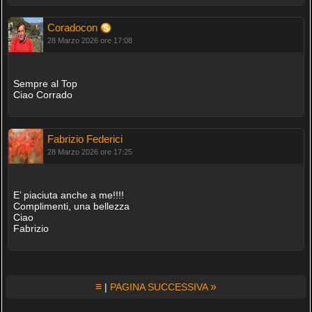
Coradocon
28 Marzo 2026 ore 17:08
Sempre al Top
Ciao Corrado
Fabrizio Federici
28 Marzo 2026 ore 17:25
E’ piaciuta anche a me!!!!
Complimenti, una bellezza
Ciao
Fabrizio
≡
»
|
PAGINA SUCCESSIVA