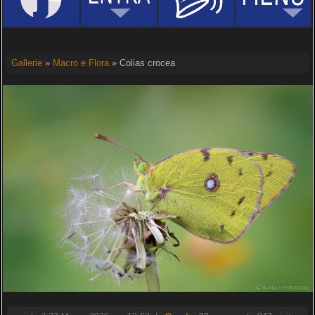
Gallerie
»
Macro e Flora
» Colias crocea