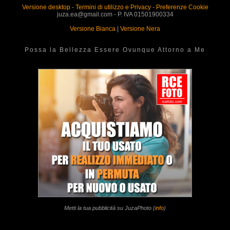
Versione desktop
-
Termini di utilizzo e Privacy
-
Preferenze Cookie
juza.ea@gmail.com - P. IVA 01501900334
Versione Bianca
|
Versione Nera
Possa la Bellezza Essere Ovunque Attorno a Me
Metti la tua pubblicità su JuzaPhoto (
info
)