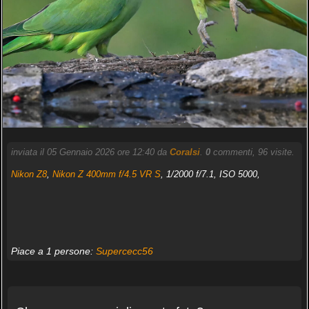
inviata il 05 Gennaio 2026 ore 12:40 da
Coralsi
.
0
commenti, 96 visite.
Nikon Z8
,
Nikon Z 400mm f/4.5 VR S
, 1/2000 f/7.1, ISO 5000,
Piace a 1 persone:
Supercecc56