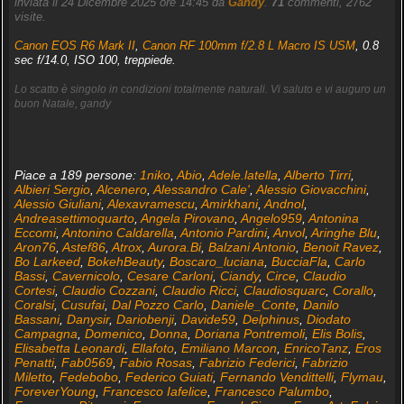
inviata il 24 Dicembre 2025 ore 14:45 da
Gandy
.
71
commenti, 2762
visite.
Canon EOS R6 Mark II
,
Canon RF 100mm f/2.8 L Macro IS USM
, 0.8
sec f/14.0, ISO 100, treppiede.
Lo scatto è singolo in condizioni totalmente naturali. Vi saluto e vi auguro un
buon Natale, gandy
Piace a 189 persone:
1niko
,
Abio
,
Adele.latella
,
Alberto Tirri
,
Albieri Sergio
,
Alcenero
,
Alessandro Cale'
,
Alessio Giovacchini
,
Alessio Giuliani
,
Alexavramescu
,
Amirkhani
,
Andnol
,
Andreasettimoquarto
,
Angela Pirovano
,
Angelo959
,
Antonina
Eccomi
,
Antonino Caldarella
,
Antonio Pardini
,
Anvol
,
Aringhe Blu
,
Aron76
,
Astef86
,
Atrox
,
Aurora.Bi
,
Balzani Antonio
,
Benoit Ravez
,
Bo Larkeed
,
BokehBeauty
,
Boscaro_luciana
,
BucciaFla
,
Carlo
Bassi
,
Cavernicolo
,
Cesare Carloni
,
Ciandy
,
Circe
,
Claudio
Cortesi
,
Claudio Cozzani
,
Claudio Ricci
,
Claudiosquarc
,
Corallo
,
Coralsi
,
Cusufai
,
Dal Pozzo Carlo
,
Daniele_Conte
,
Danilo
Bassani
,
Danysir
,
Dariobenji
,
Davide59
,
Delphinus
,
Diodato
Campagna
,
Domenico
,
Donna
,
Doriana Pontremoli
,
Elis Bolis
,
Elisabetta Leonardi
,
Ellafoto
,
Emiliano Marcon
,
EnricoTanz
,
Eros
Penatti
,
Fab0569
,
Fabio Rosas
,
Fabrizio Federici
,
Fabrizio
Miletto
,
Fedebobo
,
Federico Guiati
,
Fernando Vendittelli
,
Flymau
,
ForeverYoung
,
Francesco Iafelice
,
Francesco Palumbo
,