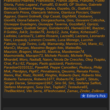
Francesco Pitarresi
,
Francescoc
,
Franck.Sigma
,
FranzArt
,
Fulvio
Gioria
,
Fulvio Lagana'
,
Fuma80
,
G.leo65
,
GF Studios
,
Gabriele
Bartozzi
,
Gaetano Perego
,
Galva
,
Gazebo
,
Gi.
,
Giallo63
,
Giancarlo Priore
,
Giancarlo Vetrone
,
Gianluca Porciani
,
Gianni
Aggravi
,
Gianni Golinelli
,
Gigi Casati
,
GigiVb66
,
Giobanni
,
Gion65
,
GionaTabarini
,
Giorgiaschuma
,
Gios
,
Giovanni Colicchia
,
Giuseppe Guadagno
,
Giuseppe Taverna
,
Gozzilla62
,
Gprizzi
,
Guerragaet
,
Guidotti Sergio
,
Gundamrx91
,
Hamed2240
,
Ibazzac
,
Il Gobbo
,
Jok3r
,
Jordan79
,
Jordy12
,
Juza
,
Kalos
,
Kchessa67
,
Ladislav
,
Larissa71
,
Latino Rosario
,
Lazza80
,
Lazzaro
,
Leonardo
Nieri
,
Lespauly
,
Lorenzo Crovetto
,
Luca Monego
,
Lucchin
Fabrizio
,
Luigi Torino
,
Lully
,
Mamaroby
,
Manrico Chiti
,
Mario_61
,
MarsCr
,
Maryas
,
Massimo Beggio foto
,
MatteoBio
,
Maurizio_Bragoni
,
Maux55
,
Mavrica
,
Maxdemian74
,
Maxmontella
,
Maxspin73
,
Michele Piccolo
,
Michele Pipia
,
Mnardell
,
Moro
,
NadiaB
,
Naion
,
Nicola De Crecchio
,
Oleg Tsapko
,
Orat
,
P.a.t 62
,
Paogar
,
Paolo.guizzardi
,
Paolorossi
,
Paradise01010111
,
Pawel68
,
Peppe Cancellieri
,
Pezluca
,
Philip
Mok
,
Pierdgius
,
Pigi47
,
Pinnabianca
,
Qeusms
,
Renata Ponso
,
Renni
,
Rial
,
Riatz
,
Rick68
,
Ringhio
,
Roberto Dani
,
Roberto Nisi
,
Roberto Tamanza
,
Roberto1977
,
RobertoTR
,
Sadi97
,
Sbtutu
,
Sergio Darsie
,
Simoneperi1967
,
Sirio 56
,
Siro
,
Stefania Saffioti
,
Stefano Marangoni
,
Susy Dan
,
Taglia67
,
Testadura65
,
TheBlackbird
,
Vito Serra
,
XFleshcoated
,
Zamax
,
Zinder
,
Zolikron