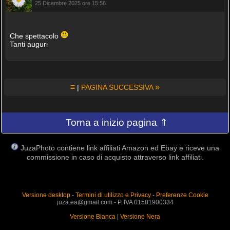
25 Dicembre 2025 ore 15:56
Che spettacolo
Tanti auguri
≡
»
|
PAGINA SUCCESSIVA
Torna a inizio pagina ⇑
JuzaPhoto contiene link affiliati Amazon ed Ebay e riceve una
commissione in caso di acquisto attraverso link affiliati.
Versione desktop
-
Termini di utilizzo e Privacy
-
Preferenze Cookie
juza.ea@gmail.com - P. IVA 01501900334
Versione Bianca
|
Versione Nera