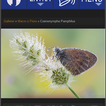
Gallerie
»
Macro e Flora
» Coenonympha Pamphilus