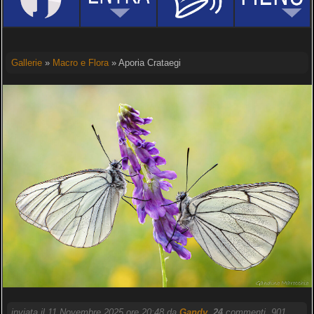
Gallerie
»
Macro e Flora
» Aporia Crataegi
inviata il 11 Novembre 2025 ore 20:48 da
Gandy
.
24
commenti, 901