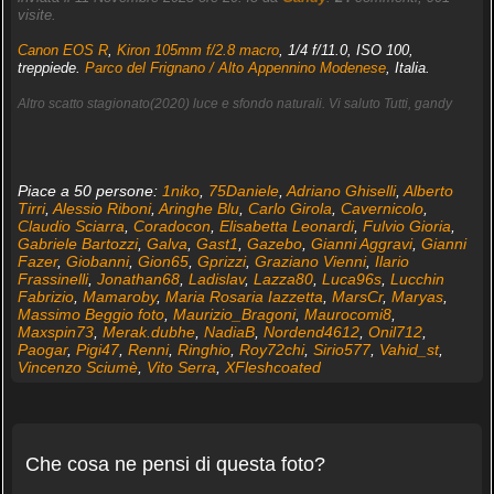
visite.
Canon EOS R
,
Kiron 105mm f/2.8 macro
, 1/4 f/11.0, ISO 100,
treppiede.
Parco del Frignano / Alto Appennino Modenese
, Italia.
Altro scatto stagionato(2020) luce e sfondo naturali. Vi saluto Tutti, gandy
Piace a 50 persone:
1niko
,
75Daniele
,
Adriano Ghiselli
,
Alberto
Tirri
,
Alessio Riboni
,
Aringhe Blu
,
Carlo Girola
,
Cavernicolo
,
Claudio Sciarra
,
Coradocon
,
Elisabetta Leonardi
,
Fulvio Gioria
,
Gabriele Bartozzi
,
Galva
,
Gast1
,
Gazebo
,
Gianni Aggravi
,
Gianni
Fazer
,
Giobanni
,
Gion65
,
Gprizzi
,
Graziano Vienni
,
Ilario
Frassinelli
,
Jonathan68
,
Ladislav
,
Lazza80
,
Luca96s
,
Lucchin
Fabrizio
,
Mamaroby
,
Maria Rosaria Iazzetta
,
MarsCr
,
Maryas
,
Massimo Beggio foto
,
Maurizio_Bragoni
,
Maurocomi8
,
Maxspin73
,
Merak.dubhe
,
NadiaB
,
Nordend4612
,
Onil712
,
Paogar
,
Pigi47
,
Renni
,
Ringhio
,
Roy72chi
,
Sirio577
,
Vahid_st
,
Vincenzo Sciumè
,
Vito Serra
,
XFleshcoated
Che cosa ne pensi di questa foto?