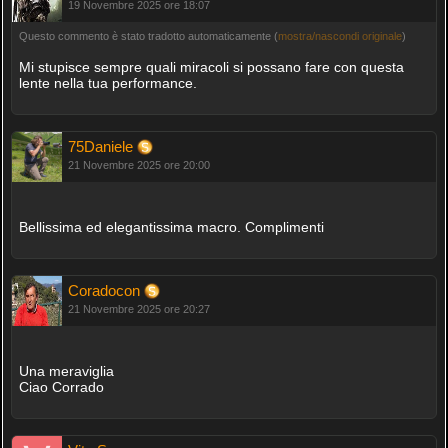
19 Novembre 2025 ore 18:07
Questo commento è stato tradotto automaticamente (
mostra/nascondi originale
)
Mi stupisce sempre quali miracoli si possano fare con questa
lente nella tua performance.
75Daniele
21 Novembre 2025 ore 20:00
Bellissima ed elegantissima macro. Complimenti
Coradocon
21 Novembre 2025 ore 20:27
Una meraviglia
Ciao Corrado