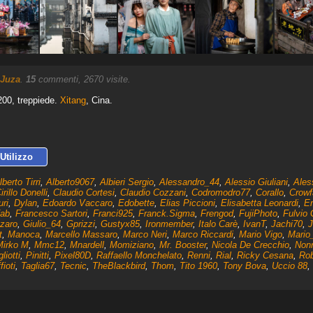
Juza
.
15
commenti, 2670 visite.
00, treppiede.
Xitang
, Cina.
Utilizzo
lberto Tirri
,
Alberto9067
,
Albieri Sergio
,
Alessandro_44
,
Alessio Giuliani
,
Ales
irillo Donelli
,
Claudio Cortesi
,
Claudio Cozzani
,
Codromodro77
,
Corallo
,
Crowf
uri
,
Dylan
,
Edoardo Vaccaro
,
Edobette
,
Elias Piccioni
,
Elisabetta Leonardi
,
Em
fab
,
Francesco Sartori
,
Franci925
,
Franck.Sigma
,
Frengod
,
FujiPhoto
,
Fulvio 
zzaro
,
Giulio_64
,
Gprizzi
,
Gustyx85
,
Ironmember
,
Italo Carè
,
IvanT
,
Jachi70
,
J
t
,
Manoca
,
Marcello Massaro
,
Marco Neri
,
Marco Riccardi
,
Mario Vigo
,
Mario
Mirko M
,
Mmc12
,
Mnardell
,
Momiziano
,
Mr. Booster
,
Nicola De Crecchio
,
Non
liotti
,
Pinitti
,
Pixel80D
,
Raffaello Monchelato
,
Renni
,
Rial
,
Ricky Cesana
,
Rob
ioti
,
Taglia67
,
Tecnic
,
TheBlackbird
,
Thom
,
Tito 1960
,
Tony Bova
,
Uccio 88
,