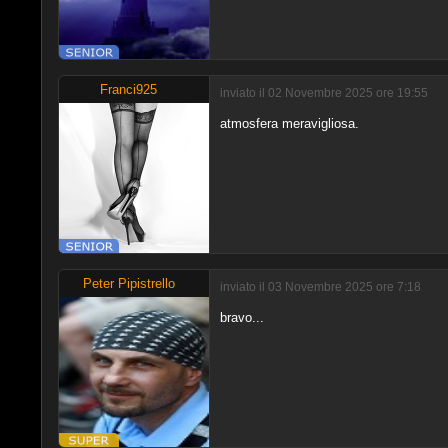
Franci925
inviato il 02 Novembre 2025 ore 19:55
atmosfera meravigliosa.
Peter Pipistrello
inviato il 03 Novembre 2025 ore 7:18
bravo...