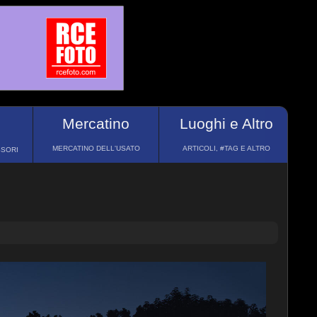
Mercatino
Luoghi e Altro
MERCATINO DELL'USATO
ARTICOLI, #TAG E ALTRO
SSORI