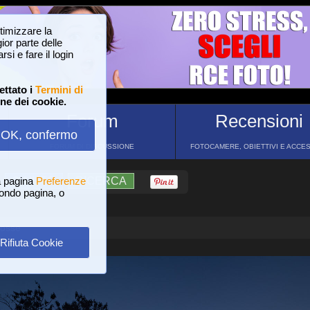
ttimizzare la
or parte delle
si e fare il login
ettato i
Termini di
one dei cookie.
Forum
Recensioni
OK, confermo
FORUM DI DISCUSSIONE
FOTOCAMERE, OBIETTIVI E ACCE
a pagina
?
AIUTO
Preferenze
RICERCA
 fondo pagina, o
rosse
Rifiuta Cookie