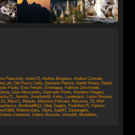
sio Palazzolo
,
Anam72
,
Andrea Bergamo
,
Andrea Correale
,
ast_ph
,
Dal Pozzo Carlo
,
Damiano Petreni
,
Daniel Florea
,
Danilo
ilio Paolo
,
Eros Penatti
,
Errekappa
,
Fabrizio Zaccheddu
,
Gioria
,
Gaia Alessandro
,
Giancarlo Priore
,
Giordano Vergani
,
acky71
,
Jarmila
,
Jonathan68
,
Kalos
,
Landerjack
,
Latino Rosario
,
_61
,
MarsCr
,
Maryas
,
Massimo Feliziani
,
Massimo_70
,
Matt
nachecca
,
Nordend4612
,
Oleg Tsapko
,
Paolofoto75
,
Patrizio
ert1968
,
Roberto Dani
,
S5pro
,
Sadi97
,
Santangelo
,
Valerio Colantoni
,
Valerio Rossato
,
Ventu66
,
Worldlibre
,