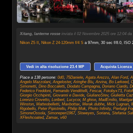
Xitang, lanterne rosse
inviata il 02 Novembre 2025 ore 12:04 da
Nikon Z5 II
,
Nikon Z 24-120mm f/4 S
a 97mm, 30 sec f/8.0, ISO 2
Vedi in alta risoluzione 23.4 MP
Acquista Licenza 
Piace a 138 persone:
0d0
,
75Daniele
,
Agata Arezzo
,
Alan Ford
,
A
Angelo Mazzolani
,
Angeloster
,
Aringhe Blu
,
Arvina
,
Bo Larkeed
,
C
Simonetti
,
Dino Boccaletti
,
Diodato Campagna
,
Doriano Ciardo
,
D
Federico Freddoni
,
Fernando Vendittelli
,
Fescar
,
Fotobyx73
,
Foto
Giorgio Occhipinti
,
Giovanni e Davide
,
GiulianoStev
,
Giulietta Ca
Lorenzo Crovetto
,
Loribert
,
Lucycor
,
M.ghise
,
MadEmilio
,
Maelgar
Winston
,
Matteobelletti
,
Maxbottax
,
Merak.dubhe
,
Mick Lugnan
,
Rigobello
,
Peter Pipistrello
,
Philip Mok
,
Photo Infinity
,
Pierluigi Fog
SimoneOssola
,
Simoneperi1967
,
Sloweyes
,
Soriana
,
Stefania Saff
XFleshcoated
,
Zamax
,
v60