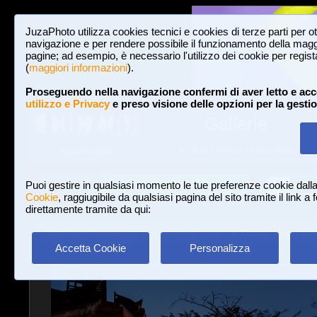
JuzaPhoto utilizza cookies tecnici e cookies di terze parti per o
navigazione e per rendere possibile il funzionamento della maggi
pagine; ad esempio, è necessario l'utilizzo dei cookie per registar
(
maggiori informazioni
).
Proseguendo nella navigazione confermi di aver letto e acc
utilizzo e Privacy
e preso visione delle opzioni per la gesti
Gallerie
3,022,825 FOTO E 16 GALLERIE
HOME E NEWS
Iscriviti a JuzaPhoto!
A
A
Login
Puoi gestire in qualsiasi momento le tue preferenze cookie dall
Cookie
, raggiugibile da qualsiasi pagina del sito tramite il link a
direttamente tramite da qui:
Gallerie
»
Paesaggio con elementi umani
» Xitang, lanterne 
Accetta Cookie
Personalizza