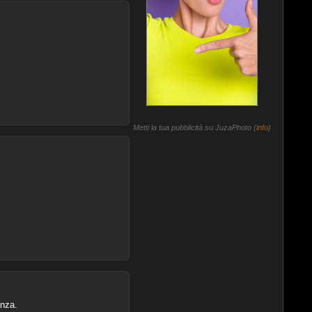
Metti la tua pubblicità su JuzaPhoto (
info
)
anza.