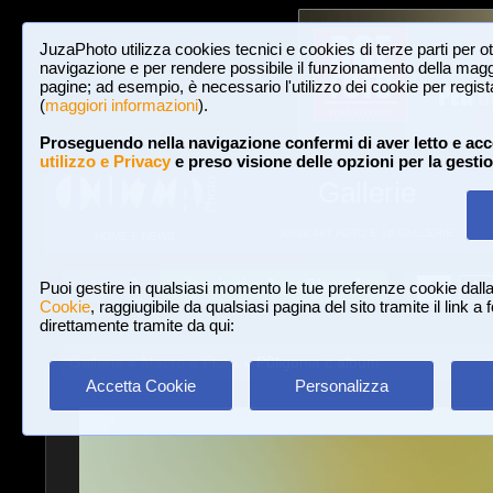
JuzaPhoto utilizza cookies tecnici e cookies di terze parti per o
navigazione e per rendere possibile il funzionamento della maggi
pagine; ad esempio, è necessario l'utilizzo dei cookie per registar
(
maggiori informazioni
).
Proseguendo nella navigazione confermi di aver letto e acc
utilizzo e Privacy
e preso visione delle opzioni per la gesti
Gallerie
3,023,487 FOTO E 16 GALLERIE
HOME E NEWS
Iscriviti a JuzaPhoto!
A
A
Login
Puoi gestire in qualsiasi momento le tue preferenze cookie dall
Cookie
, raggiugibile da qualsiasi pagina del sito tramite il link a
direttamente tramite da qui:
Gallerie
»
Macro e Flora
» P0ligonia c album
Accetta Cookie
Personalizza