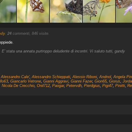
ndy
.
24
commenti, 846 visite.
reppiede.
 E' stata una annata purtroppo deludente di incontri. Vi saluto tutti, gandy
,
Alessandro Cale'
,
Alessandro Schieppati
,
Alessio Riboni
,
Andnol
,
Angela Pir
llo63
,
Giancarlo Vetrone
,
Gianni Aggravi
,
Gianni Fazer
,
Gion65
,
Giorus
,
Jord
,
Nicola De Crecchio
,
Onil712
,
Paogar
,
Petervdh
,
Pierdgius
,
Pigi47
,
Pinitti
,
Re