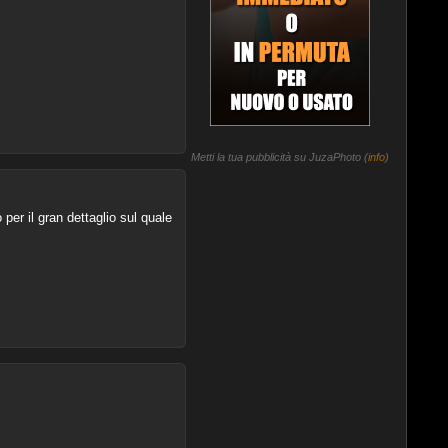
Metti la tua pubblicità su JuzaPhoto (
info
)
 per il gran dettaglio sul quale