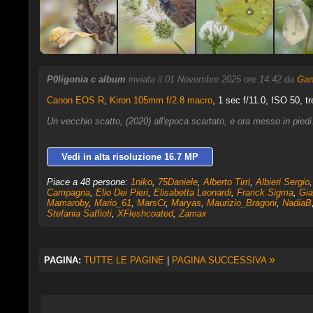
P0ligonia c album
inviata il 01 Novembre 2025 ore 14:42 da
Ga
Canon EOS R
,
Kiron 105mm f/2.8 macro
, 1 sec f/11.0, ISO 50, t
Un vecchio scatto, (2020) all'epoca scartato, e ora messo in piedi.
Vedi in alta risoluzione 16.7 MP
Piace a 48 persone:
1niko
,
75Daniele
,
Alberto Tirri
,
Albieri Sergio
Campagna
,
Elio Dei Pieri
,
Elisabetta Leonardi
,
Franck.Sigma
,
Gia
Mamaroby
,
Mario_61
,
MarsCr
,
Maryas
,
Maurizio_Bragoni
,
NadiaB
Stefania Saffioti
,
XFleshcoated
,
Zamax
»
PAGINA:
TUTTE LE PAGINE
|
PAGINA SUCCESSIVA