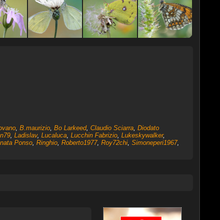
ovano
,
B.maurizio
,
Bo Larkeed
,
Claudio Sciarra
,
Diodato
an79
,
Ladislav
,
Lucaluca
,
Lucchin Fabrizio
,
Lukeskywalker
,
nata Ponso
,
Ringhio
,
Roberto1977
,
Roy72chi
,
Simoneperi1967
,