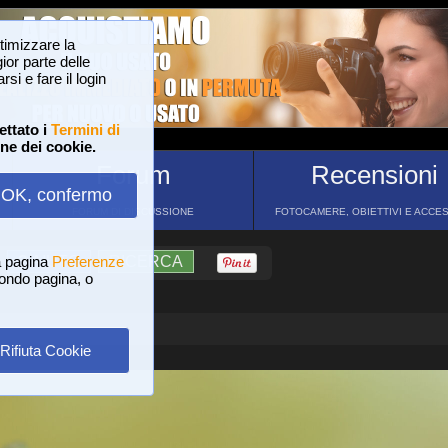
ttimizzare la
or parte delle
si e fare il login
ettato i
Termini di
one dei cookie.
Forum
Recensioni
OK, confermo
FORUM DI DISCUSSIONE
FOTOCAMERE, OBIETTIVI E ACCE
a pagina
?
AIUTO
Preferenze
RICERCA
 fondo pagina, o
Rifiuta Cookie