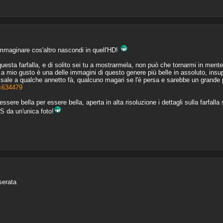
immaginare cos'altro nascondi in quell'HD!
uesta farfalla, e di solito sei tu a mostrarmela, non può che tornarmi in mente
 a mio gusto è una delle immagini di questo genere più belle in assoluto, insup
 risale a qualche annetto fà, qualcuno magari se l'è persa e sarebbe un grande
t=634479
ere bella per essere bella, aperta in alta risoluzione i dettagli sulla farfalla s
S da un'unica foto!
serata