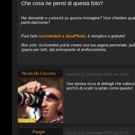
Che cosa ne pensi di questa foto?
Hai domande e curiosità su questa immagine? Vuoi chiedere qualcos
particolarmente?
Puoi farlo
iscrivendoti a JuzaPhoto
, è semplice e gratuito!
Non solo: iscrivendoti potrai creare una tua pagina personale, pubb
spazio per tutti, dal principiante al professionista.
Nicola De Crecchio
inviato il 01 Novembre 2025 ore 14:51
Una ripresa ricca di dettagli che valev
anch'io di scatti scartati come questo!
Paogar
inviato il 01 Novembre 2025 ore 15:16