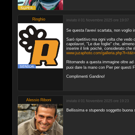
Ringhio
inviato il 01 Novembre 2025 ore 19:07
Se questa l'avevi scartata, non voglio 
Sarò ripetitivo ma ogni volta che vedo q
capolavori, "Le due foglie" che, almeno
inserire il link poichè, considerato che
www.juzaphoto.com/galleria.php?l=it&
Ritornando a questa immagine oltre ad ess
puoi dare la mano con Pier per questi F
Complimenti Gandino!
Alessio Riboni
inviato il 01 Novembre 2025 ore 19:23
Bellissima e stupendo soggetto buona 