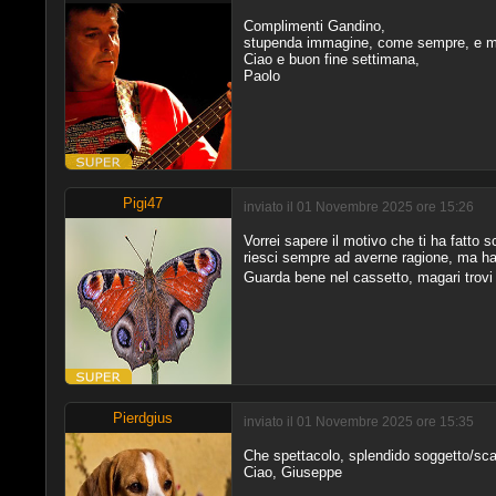
Complimenti Gandino,
stupenda immagine, come sempre, e me
Ciao e buon fine settimana,
Paolo
Pigi47
inviato il 01 Novembre 2025 ore 15:26
Vorrei sapere il motivo che ti ha fatto s
riesci sempre ad averne ragione, ma hai 
Guarda bene nel cassetto, magari trovi al
Pierdgius
inviato il 01 Novembre 2025 ore 15:35
Che spettacolo, splendido soggetto/sca
Ciao, Giuseppe