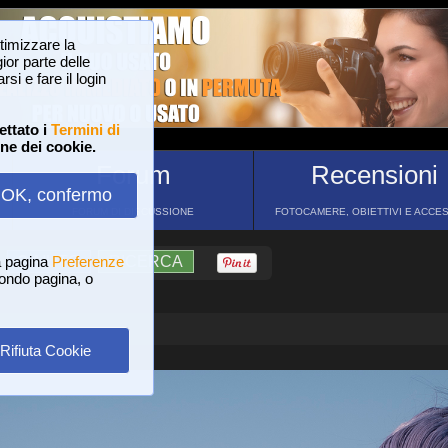
ttimizzare la
or parte delle
si e fare il login
ettato i
Termini di
one dei cookie.
Forum
Recensioni
OK, confermo
FORUM DI DISCUSSIONE
FOTOCAMERE, OBIETTIVI E ACCE
a pagina
?
AIUTO
Preferenze
RICERCA
 fondo pagina, o
Rifiuta Cookie