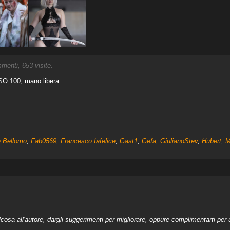
enti, 653 visite.
ISO 100, mano libera.
 Bellomo
,
Fab0569
,
Francesco Iafelice
,
Gast1
,
Gefa
,
GiulianoStev
,
Hubert
,
M
a all'autore, dargli suggerimenti per migliorare, oppure complimentarti per u