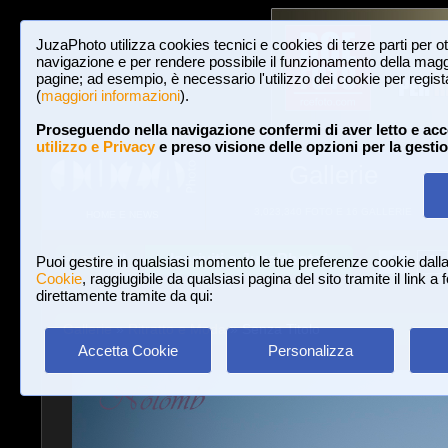
JuzaPhoto utilizza cookies tecnici e cookies di terze parti per o
navigazione e per rendere possibile il funzionamento della maggi
pagine; ad esempio, è necessario l'utilizzo dei cookie per registar
(
maggiori informazioni
).
Proseguendo nella navigazione confermi di aver letto e acc
utilizzo e Privacy
e preso visione delle opzioni per la gesti
Gallerie
3,023,340 FOTO E 16 GALLERIE
HOME E NEWS
Iscriviti a JuzaPhoto!
A
A
Login
Puoi gestire in qualsiasi momento le tue preferenze cookie dall
Cookie
, raggiugibile da qualsiasi pagina del sito tramite il link a
direttamente tramite da qui:
Gallerie
»
Ritratto e Moda
» Senza Titolo
Accetta Cookie
Personalizza