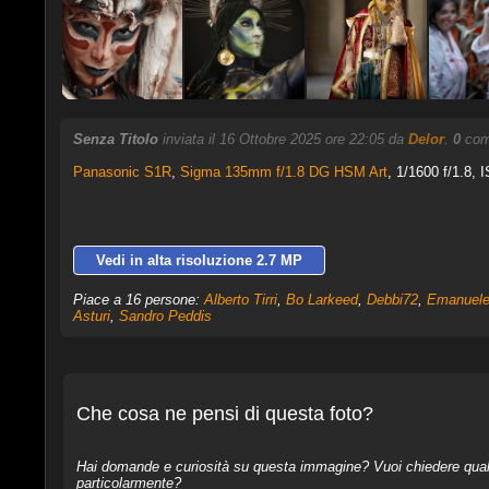
Senza Titolo
inviata il 16 Ottobre 2025 ore 22:05 da
Delor
.
0
comm
Panasonic S1R
,
Sigma 135mm f/1.8 DG HSM Art
, 1/1600 f/1.8, 
Vedi in alta risoluzione 2.7 MP
Piace a 16 persone:
Alberto Tirri
,
Bo Larkeed
,
Debbi72
,
Emanuele
Asturi
,
Sandro Peddis
Che cosa ne pensi di questa foto?
Hai domande e curiosità su questa immagine? Vuoi chiedere qualcos
particolarmente?