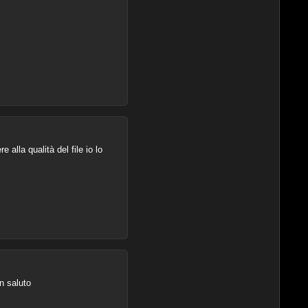
 alla qualità del file io lo
n saluto