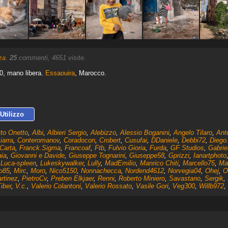
za
.
25
commenti, 4651 visite.
60, mano libera.
Essaouira
, Marocco.
Utilizzo
rto Onetto
,
Albi
,
Albieri Sergio
,
Alebizzo
,
Alessio Boganini
,
Angelo Tilaro
,
Ant
iarra
,
Conteromanov
,
Coradocon
,
Crobert
,
Cusufai
,
DDaniele
,
Debbi72
,
Diego
 Carta
,
Franck.Sigma
,
Francoaf
,
Ftb
,
Fulvio Gioria
,
Furda
,
GF Studios
,
Gabrie
aia
,
Giovanni e Davide
,
Giuseppe Tognarini
,
Giuseppe58
,
Gprizzi
,
Ianartphoto
,
Luca-spleen
,
Lukeskywalker
,
Lully
,
MadEmilio
,
Manrico Chiti
,
Marcello75
,
Ma
o85
,
Mirc
,
Moro
,
Nico5150
,
Nonnachecca
,
Nordend4612
,
Norvegia04
,
Ohej
,
O
rtinez
,
PietroCv
,
Preben Elkjaer
,
Renni
,
Roberto Miniero
,
Savastano
,
Sergik
,
iber
,
V.c.
,
Valerio Colantoni
,
Valerio Rossato
,
Vasile Gori
,
Veg300
,
Willb972
,