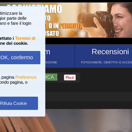
ttimizzare la
or parte delle
si e fare il login
ettato i
Termini di
one dei cookie.
Forum
Recensioni
OK, confermo
FORUM DI DISCUSSIONE
FOTOCAMERE, OBIETTIVI E ACCE
a pagina
?
AIUTO
Preferenze
RICERCA
 fondo pagina, o
Rifiuta Cookie