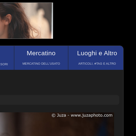
Mercatino
Luoghi e Altro
MERCATINO DELL'USATO
ARTICOLI, #TAG E ALTRO
SSORI