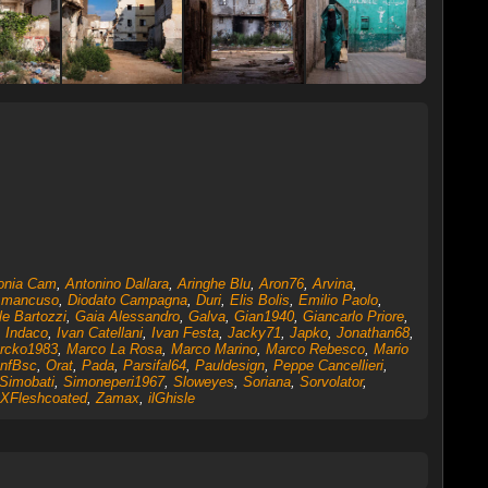
onia Cam
,
Antonino Dallara
,
Aringhe Blu
,
Aron76
,
Arvina
,
.mancuso
,
Diodato Campagna
,
Duri
,
Elis Bolis
,
Emilio Paolo
,
le Bartozzi
,
Gaia Alessandro
,
Galva
,
Gian1940
,
Giancarlo Priore
,
,
Indaco
,
Ivan Catellani
,
Ivan Festa
,
Jacky71
,
Japko
,
Jonathan68
,
rcko1983
,
Marco La Rosa
,
Marco Marino
,
Marco Rebesco
,
Mario
nfBsc
,
Orat
,
Pada
,
Parsifal64
,
Pauldesign
,
Peppe Cancellieri
,
Simobati
,
Simoneperi1967
,
Sloweyes
,
Soriana
,
Sorvolator
,
XFleshcoated
,
Zamax
,
ilGhisle