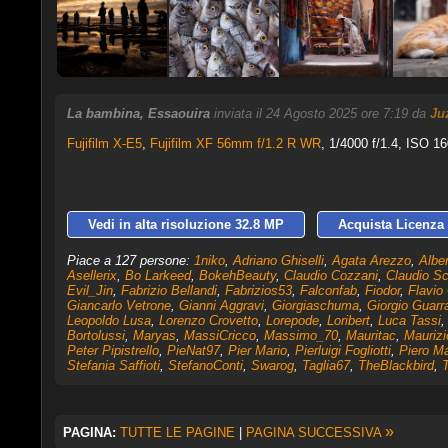
La bambina, Essaouira
inviata il 24 Agosto 2025 ore 7:19 da
Ju
Fujifilm X-E5
,
Fujifilm XF 56mm f/1.2 R WR
, 1/4000 f/1.4, ISO 1
Vedi in alta risoluzione 32.8 MP
Acquista Licenza 
Piace a 127 persone:
1niko
,
Adriano Ghiselli
,
Agata Arezzo
,
Albe
Asellerix
,
Bo Larkeed
,
BokehBeauty
,
Claudio Cozzani
,
Claudio Sc
Evil_Jin
,
Fabrizio Bellandi
,
Fabrizios53
,
Falconfab
,
Fiodor
,
Flavio
Giancarlo Vetrone
,
Gianni Aggravi
,
Giorgiaschuma
,
Giorgio Guarr
Leopoldo Lusa
,
Lorenzo Crovetto
,
Lorepode
,
Loribert
,
Luca Tassi
Bortolussi
,
Maryas
,
MassiCricco
,
Massimo_70
,
Mauritac
,
Maurizi
Peter Pipistrello
,
PieNat97
,
Pier Mario
,
Pierluigi Fogliotti
,
Piero Ma
Stefania Saffioti
,
StefanoConti
,
Swarog
,
Taglia67
,
TheBlackbird
,
T
»
PAGINA:
TUTTE LE PAGINE
|
PAGINA SUCCESSIVA