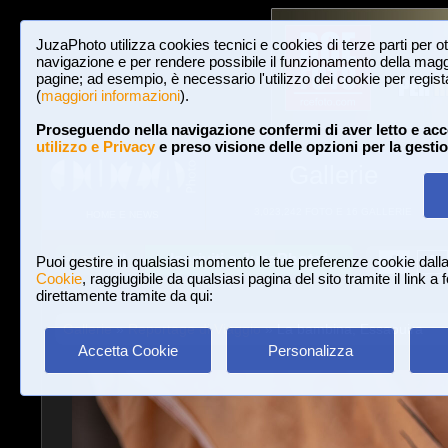
JuzaPhoto utilizza cookies tecnici e cookies di terze parti per o
navigazione e per rendere possibile il funzionamento della maggi
pagine; ad esempio, è necessario l'utilizzo dei cookie per registar
(
maggiori informazioni
).
Proseguendo nella navigazione confermi di aver letto e acc
utilizzo e Privacy
e preso visione delle opzioni per la gesti
Gallerie
3,023,242 FOTO E 16 GALLERIE
HOME E NEWS
Iscriviti a JuzaPhoto!
A
A
Login
Puoi gestire in qualsiasi momento le tue preferenze cookie dall
Cookie
, raggiugibile da qualsiasi pagina del sito tramite il link a
direttamente tramite da qui:
Gallerie
»
Reportage di Viaggio
» La bambina, Essaouira
Accetta Cookie
Personalizza