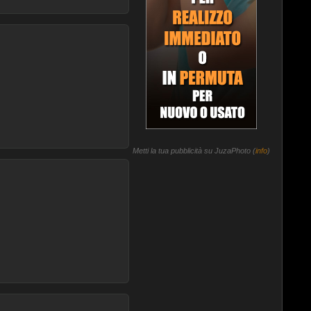
Metti la tua pubblicità su JuzaPhoto (
info
)