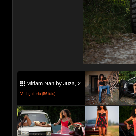
Miriam Nan by Juza, 2
Vedi galleria (56 foto)