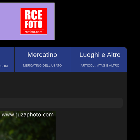
Mercatino
Luoghi e Altro
MERCATINO DELL'USATO
ARTICOLI, #TAG E ALTRO
SSORI