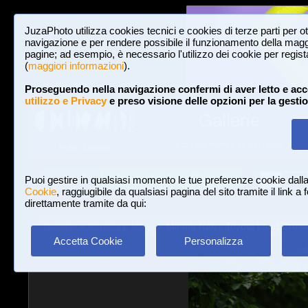
JuzaPhoto utilizza cookies tecnici e cookies di terze parti per o
navigazione e per rendere possibile il funzionamento della maggi
pagine; ad esempio, è necessario l'utilizzo dei cookie per registar
(
maggiori informazioni
).
Proseguendo nella navigazione confermi di aver letto e acc
utilizzo e Privacy
e preso visione delle opzioni per la gesti
Gallerie
3,023,106 FOTO E 16 GALLERIE
HOME E NEWS
Iscriviti a JuzaPhoto!
A
A
Login
Puoi gestire in qualsiasi momento le tue preferenze cookie dall
Cookie
, raggiugibile da qualsiasi pagina del sito tramite il link a
direttamente tramite da qui:
Gallerie
»
Ritratto e Moda
» Miriam Nan - Toyota Land Cruis
Accetta Cookie
Personalizza