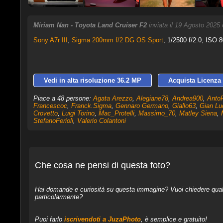
Miriam Nan - Toyota Land Cruiser F2
inviata il 19 Agosto 2025
Sony A7r III
,
Sigma 200mm f/2 DG OS Sport
, 1/2500 f/2.0, ISO 
Vedi in alta risoluzione 36.2 MP
Acquista Licenza 
Piace a 48 persone:
Agata Arezzo
,
Alegiane78
,
Andrea900
,
Anto
Francescoc
,
Franck.Sigma
,
Gennaro Germano
,
Giallo63
,
Gian Lu
Crovetto
,
Luigi Torino
,
Mac_Protelli
,
Massimo_70
,
Matley Siena
,
StefanoFerioli
,
Valerio Colantoni
Che cosa ne pensi di questa foto?
Hai domande e curiosità su questa immagine? Vuoi chiedere qualcos
particolarmente?
Puoi farlo
iscrivendoti a JuzaPhoto
, è semplice e gratuito!