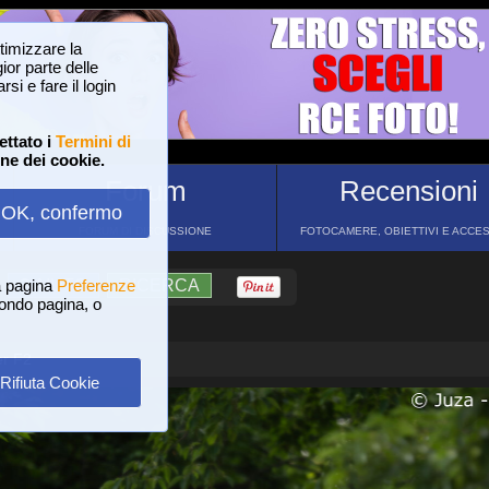
ttimizzare la
or parte delle
si e fare il login
ettato i
Termini di
one dei cookie.
Forum
Recensioni
OK, confermo
FORUM DI DISCUSSIONE
FOTOCAMERE, OBIETTIVI E ACCE
a pagina
?
AIUTO
Preferenze
RICERCA
 fondo pagina, o
er F2
Rifiuta Cookie