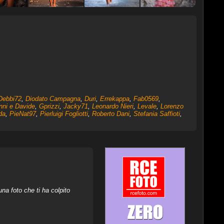
Debbi72
,
Diodato Campagna
,
Duri
,
Errekappa
,
Fab0569
,
nni e Davide
,
Gprizzi
,
Jacky71
,
Leonardo Nieri
,
Levale
,
Lorenzo
da
,
PieNat97
,
Pierluigi Fogliotti
,
Roberto Dani
,
Stefania Saffioti
,
na foto che ti ha colpito