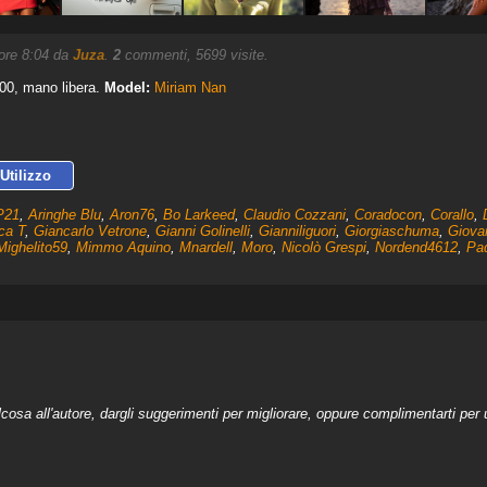
 ore 8:04 da
Juza
.
2
commenti, 5699 visite.
800, mano libera.
Model:
Miriam Nan
Utilizzo
P21
,
Aringhe Blu
,
Aron76
,
Bo Larkeed
,
Claudio Cozzani
,
Coradocon
,
Corallo
,
ca T
,
Giancarlo Vetrone
,
Gianni Golinelli
,
Gianniliguori
,
Giorgiaschuma
,
Giova
Mighelito59
,
Mimmo Aquino
,
Mnardell
,
Moro
,
Nicolò Grespi
,
Nordend4612
,
Pa
a all'autore, dargli suggerimenti per migliorare, oppure complimentarti per u