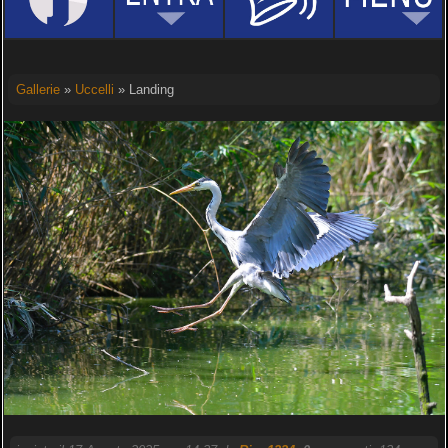
Gallerie
»
Uccelli
» Landing