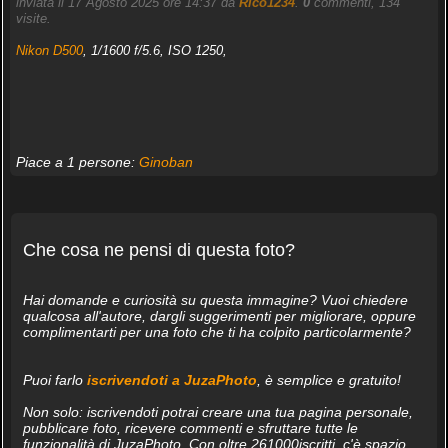
inviata il 17 Agosto 2025 ore 14:37 da
Rico1234
.
0
commenti, 134
visite.
Nikon D500
, 1/1600 f/5.6, ISO 1250,
Piace a 1 persone:
Ginoban
Che cosa ne pensi di questa foto?
Hai domande e curiosità su questa immagine? Vuoi chiedere
qualcosa all'autore, dargli suggerimenti per migliorare, oppure
complimentarti per una foto che ti ha colpito particolarmente?
Puoi farlo
iscrivendoti a JuzaPhoto
, è semplice e gratuito!
Non solo: iscrivendoti potrai creare una tua pagina personale,
pubblicare foto, ricevere commenti e sfruttare tutte le
funzionalità di JuzaPhoto. Con oltre 261000iscritti, c'è spazio