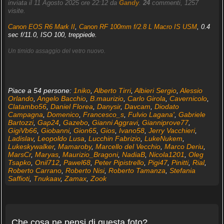
inviata il 11 Agosto 2025 ore 22:12 da
Gandy
.
24
commenti, 1257
visite.
Canon EOS R6 Mark II
,
Canon RF 100mm f/2.8 L Macro IS USM
, 0.4
sec f/11.0, ISO 100, treppiede.
Un timido assaggio del vetro nuovo.
Piace a 54 persone:
1niko
,
Alberto Tirri
,
Albieri Sergio
,
Alessio
Orlando
,
Angelo Bacchio
,
B.maurizio
,
Carlo Girola
,
Cavernicolo
,
Clatambo56
,
Daniel Florea
,
Danysir
,
Davcam
,
Diodato
Campagna
,
Domenico
,
Francesco_s
,
Fulvio Lagana'
,
Gabriele
Bartozzi
,
Gap24
,
Gazebo
,
Gianni Aggravi
,
Gianniprove77
,
GigiVb66
,
Giobanni
,
Gion65
,
Gios
,
Ivano58
,
Jerry Vacchieri
,
Ladislav
,
Leopoldo Lusa
,
Lucchin Fabrizio
,
LukeNukem
,
Lukeskywalker
,
Mamaroby
,
Marcello del Vecchio
,
Marco Deriu
,
MarsCr
,
Maryas
,
Maurizio_Bragoni
,
NadiaB
,
Nicola1201
,
Oleg
Tsapko
,
Onil712
,
Pawel68
,
Peter Pipistrello
,
Pigi47
,
Pinitti
,
Rial
,
Roberto Carrano
,
Roberto Nisi
,
Roberto Tamanza
,
Stefania
Saffioti
,
Tnukaav
,
Zamax
,
Zook
Che cosa ne pensi di questa foto?