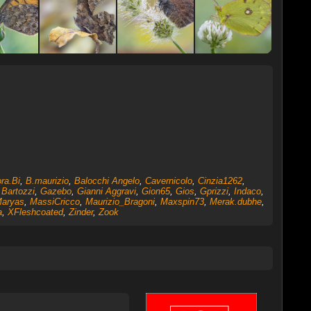
ra.Bi
,
B.maurizio
,
Balocchi Angelo
,
Cavernicolo
,
Cinzia1262
,
 Bartozzi
,
Gazebo
,
Gianni Aggravi
,
Gion65
,
Gios
,
Gprizzi
,
Indaco
,
aryas
,
MassiCricco
,
Maurizio_Bragoni
,
Maxspin73
,
Merak.dubhe
,
a
,
XFleshcoated
,
Zinder
,
Zook