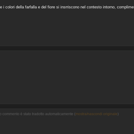
 colori della farfalla e del fiore si insrriscono nel contesto intorno, complimen
sto commento è stato tradotto automaticamente (
mostra/nascondi originale
)