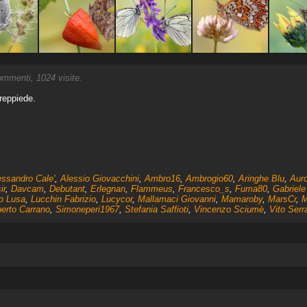
mmenti, 1024 visite.
treppiede.
essandro Cale'
,
Alessio Giovacchini
,
Ambro16
,
Ambrogio60
,
Aringhe Blu
,
Auro
ir
,
Davcam
,
Debutant
,
Erlegnan
,
Flammeus
,
Francesco_s
,
Fuma80
,
Gabriele
o Lusa
,
Lucchin Fabrizio
,
Lucycor
,
Mallamaci Giovanni
,
Mamaroby
,
MarsCr
,
M
erto Carrano
,
Simoneperi1967
,
Stefania Saffioti
,
Vincenzo Sciumè
,
Vito Serr