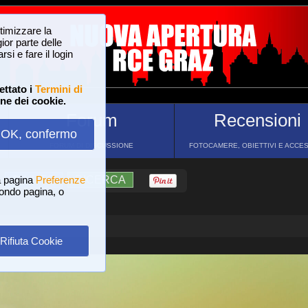
ttimizzare la
or parte delle
si e fare il login
ettato i
Termini di
one dei cookie.
Forum
Recensioni
OK, confermo
FORUM DI DISCUSSIONE
FOTOCAMERE, OBIETTIVI E ACCE
a pagina
?
AIUTO
Preferenze
RICERCA
 fondo pagina, o
Rifiuta Cookie