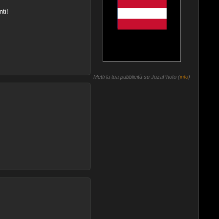
ti!
Metti la tua pubblicità su JuzaPhoto (
info
)