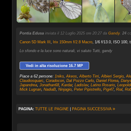
Pontia Edusa
inviata il 12 Luglio 2025 ore 20:27 da
Gandy
.
24
co
Canon 5D Mark III
,
Irix 150mm f/2.8 Macro
, 1/6 f/13.0, ISO 100, 
Lo sfondo e la luce sono naturali, vi saluto Tutti, gandy
Vedi in alta risoluzione 16.7 MP
Piace a 62 persone:
1niko
,
Akeos
,
Alberto Tirri
,
Albieri Sergio
,
Al
Claudiosquarc
,
Coradocon
,
Dal Pozzo Carlo
,
Daniel Florea
,
Danys
Japandrea
,
Jonathan68
,
Kardar
,
Ladislav
,
Latino Rosario
,
Leopold
Mick Lugnan
,
NadiaB
,
Ninjagio
,
Peter Pipistrello
,
Pigi47
,
Rial
,
Rob
»
PAGINA:
TUTTE LE PAGINE
|
PAGINA SUCCESSIVA