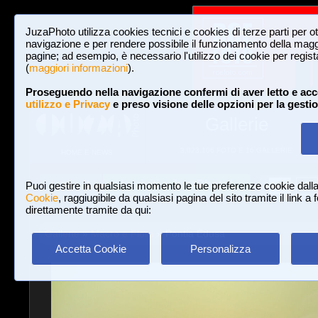
JuzaPhoto utilizza cookies tecnici e cookies di terze parti per o
navigazione e per rendere possibile il funzionamento della maggi
pagine; ad esempio, è necessario l'utilizzo dei cookie per registar
(
maggiori informazioni
).
Proseguendo nella navigazione confermi di aver letto e acc
utilizzo e Privacy
e preso visione delle opzioni per la gesti
Gallerie
3,023,106 FOTO E 16 GALLERIE
HOME E NEWS
Iscriviti a JuzaPhoto!
A
A
Login
Puoi gestire in qualsiasi momento le tue preferenze cookie dall
Cookie
, raggiugibile da qualsiasi pagina del sito tramite il link a
direttamente tramite da qui:
Gallerie
»
Macro e Flora
» Pontia Edusa
Accetta Cookie
Personalizza