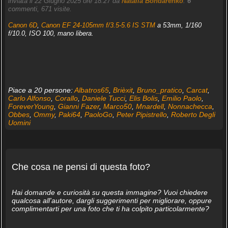
inviata il 22 Giugno 2025 ore 18:27 da
Natalia Bondarenko
.
6
commenti, 671 visite.
Canon 6D
,
Canon EF 24-105mm f/3.5-5.6 IS STM
a 53mm, 1/160
f/10.0, ISO 100, mano libera.
Piace a 20 persone:
Albatros65
,
Brièxit
,
Bruno_pratico
,
Carcat
,
Carlo Alfonso
,
Corallo
,
Daniele Tucci
,
Elis Bolis
,
Emilio Paolo
,
ForeverYoung
,
Gianni Fazer
,
Marco50
,
Mnardell
,
Nonnachecca
,
Obbes
,
Ommy
,
Paki64
,
PaoloGo
,
Peter Pipistrello
,
Roberto Degli
Uomini
Che cosa ne pensi di questa foto?
Hai domande e curiosità su questa immagine? Vuoi chiedere
qualcosa all'autore, dargli suggerimenti per migliorare, oppure
complimentarti per una foto che ti ha colpito particolarmente?