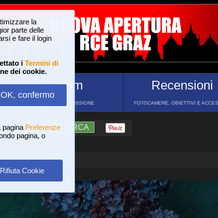
ttimizzare la
or parte delle
si e fare il login
ettato i
Termini di
one dei cookie.
Forum
Recensioni
OK, confermo
FORUM DI DISCUSSIONE
FOTOCAMERE, OBIETTIVI E ACCE
a pagina
?
AIUTO
Preferenze
RICERCA
 fondo pagina, o
Rifiuta Cookie