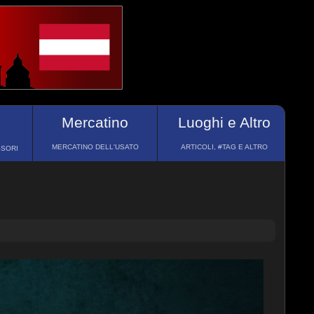
Mercatino
Luoghi e Altro
MERCATINO DELL'USATO
ARTICOLI, #TAG E ALTRO
SSORI