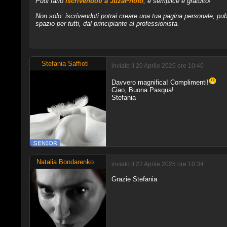
Puoi farlo
iscrivendoti a JuzaPhoto
, è semplice e gratuito!
Non solo: iscrivendoti potrai creare una tua pagina personale, pubb
spazio per tutti, dal principiante al professionista.
Stefania Saffioti
inviato il 20 Aprile 2025 ore 10:40
Davvero magnifica! Complimenti!
Ciao, Buona Pasqua!
Stefania
Natalia Bondarenko
inviato il 22 Aprile 2025 ore 10:34
Grazie Stefania