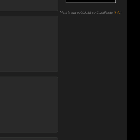
Metti la tua pubblicità su JuzaPhoto (
info
)