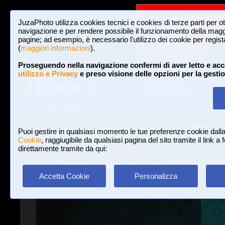
JuzaPhoto utilizza cookies tecnici e cookies di terze parti per o
navigazione e per rendere possibile il funzionamento della maggi
pagine; ad esempio, è necessario l'utilizzo dei cookie per registar
(
maggiori informazioni
).
Proseguendo nella navigazione confermi di aver letto e acc
utilizzo e Privacy
e preso visione delle opzioni per la gesti
Gallerie
3,023,106 FOTO E 16 GALLERIE
HOME E NEWS
Iscriviti a JuzaPhoto!
A
A
Login
Puoi gestire in qualsiasi momento le tue preferenze cookie dall
Cookie
, raggiugibile da qualsiasi pagina del sito tramite il link a
direttamente tramite da qui:
Gallerie
»
Still Life
» Natura morta con lillà
Accetta Cookie
Personalizza