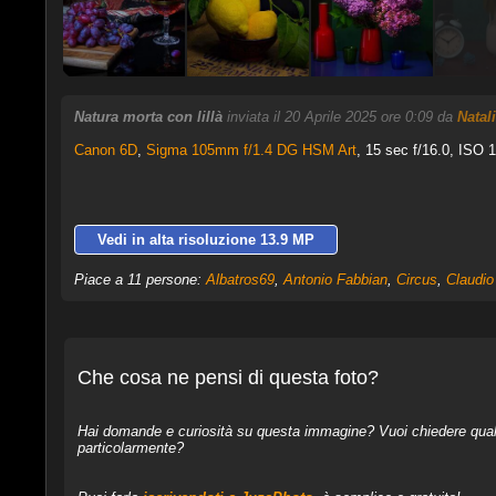
Natura morta con lillà
inviata il 20 Aprile 2025 ore 0:09 da
Natal
Canon 6D
,
Sigma 105mm f/1.4 DG HSM Art
, 15 sec f/16.0, ISO 1
Vedi in alta risoluzione 13.9 MP
Piace a 11 persone:
Albatros69
,
Antonio Fabbian
,
Circus
,
Claudio
Che cosa ne pensi di questa foto?
Hai domande e curiosità su questa immagine? Vuoi chiedere qualcos
particolarmente?