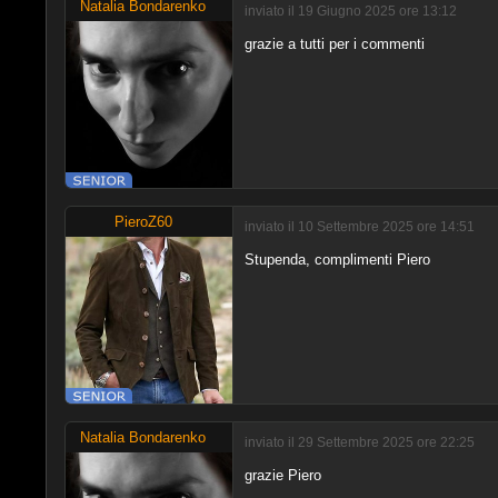
Natalia Bondarenko
inviato il 19 Giugno 2025 ore 13:12
grazie a tutti per i commenti
PieroZ60
inviato il 10 Settembre 2025 ore 14:51
Stupenda, complimenti Piero
Natalia Bondarenko
inviato il 29 Settembre 2025 ore 22:25
grazie Piero