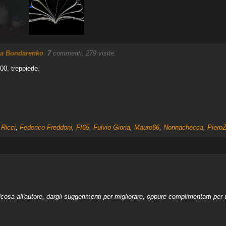
ia Bondarenko
.
7
commenti, 279 visite.
00, treppiede.
 Ricci
,
Federico Freddoni
,
Ff65
,
Fulvio Gioria
,
Mauro66
,
Nonnachecca
,
Piero
a all'autore, dargli suggerimenti per migliorare, oppure complimentarti per u