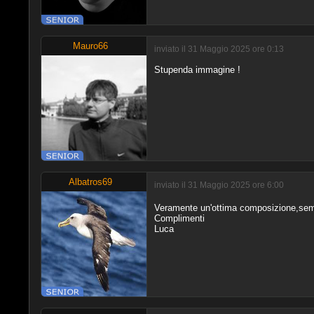
Mauro66
inviato il 31 Maggio 2025 ore 0:13
Stupenda immagine !
Albatros69
inviato il 31 Maggio 2025 ore 6:00
Veramente un'ottima composizione,sem
Complimenti
Luca