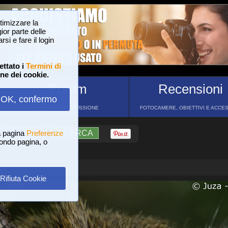
ttimizzare la
or parte delle
si e fare il login
ettato i
Termini di
one dei cookie.
Forum
Recensioni
OK, confermo
FORUM DI DISCUSSIONE
FOTOCAMERE, OBIETTIVI E ACCE
a pagina
?
AIUTO
Preferenze
RICERCA
 fondo pagina, o
Rifiuta Cookie