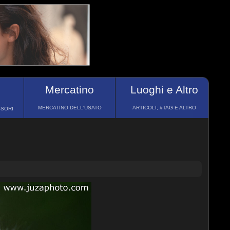
Mercatino
Luoghi e Altro
MERCATINO DELL'USATO
ARTICOLI, #TAG E ALTRO
SSORI