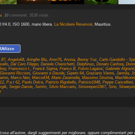
a
.
10
commenti, 3538 visite.
f/4.0, ISO 1600, mano libera.
La Nicoliere Reservoir
, Mauritius.
Utilizzo
_87
,
Angelo68
,
Aringhe Blu
,
Aron76
,
Arvina
,
Benny Yuz
,
Carlo Gandolfo - Spi
rallo
,
Dal Cero Filippo
,
Daniele Chierichetti
,
Delphinus
,
Donato Canfora
,
Donn
lory
,
Francesco I.
,
Franck.Sigma
,
Franco B
,
Fulvio Lagana'
,
Gabriele Algranti
Giovanni Riccioni
,
Giovanni e Davide
,
Gipeto 64
,
Graziano Vienni
,
Jarmila
,
J
arino
,
Marco Neri
,
Marco434
,
Mario Zaramella
,
Massimo.Strumia
,
MaxNikoni
12
,
P.a.t 62
,
Paolo Dolce
,
Patrizio Rigobello
,
Patrizio1948
,
Peppe Cancellieri
rgik
,
Sergio Darsie
,
Serrim
,
Silvio Maccario
,
Simoneperi1967
,
Sirio
,
Sloweye
n
a all'autore, dargli suggerimenti per migliorare, oppure complimentarti per u