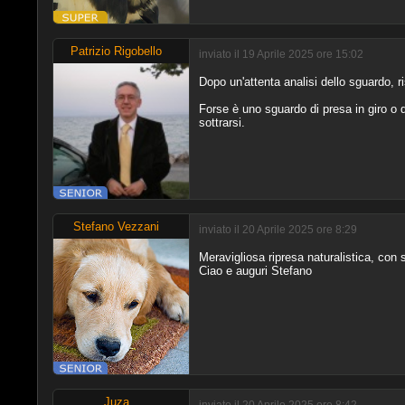
Patrizio Rigobello
inviato il 19 Aprile 2025 ore 15:02
Dopo un'attenta analisi dello sguardo, ri
Forse è uno sguardo di presa in giro o 
sottrarsi.
Stefano Vezzani
inviato il 20 Aprile 2025 ore 8:29
Meravigliosa ripresa naturalistica, con s
Ciao e auguri Stefano
Juza