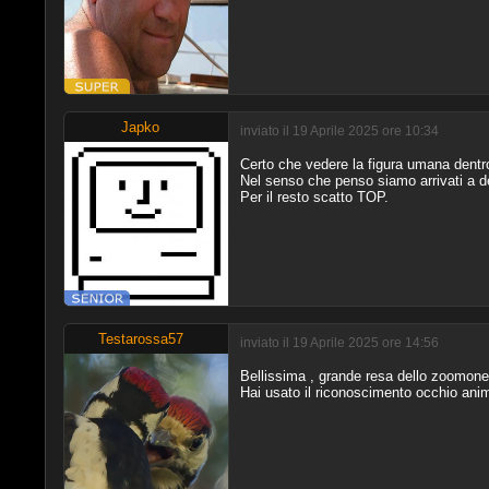
Japko
inviato il 19 Aprile 2025 ore 10:34
Certo che vedere la figura umana dentro
Nel senso che penso siamo arrivati a de
Per il resto scatto TOP.
Testarossa57
inviato il 19 Aprile 2025 ore 14:56
Bellissima , grande resa dello zoomone
Hai usato il riconoscimento occhio ani