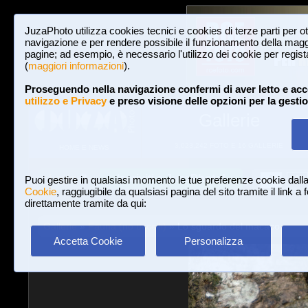
JuzaPhoto utilizza cookies tecnici e cookies di terze parti per o
navigazione e per rendere possibile il funzionamento della maggi
pagine; ad esempio, è necessario l'utilizzo dei cookie per registar
(
maggiori informazioni
).
Proseguendo nella navigazione confermi di aver letto e acc
utilizzo e Privacy
e preso visione delle opzioni per la gesti
Gallerie
3,023,242 FOTO E 16 GALLERIE
HOME E NEWS
Iscriviti a JuzaPhoto!
A
A
Login
Puoi gestire in qualsiasi momento le tue preferenze cookie dall
Cookie
, raggiugibile da qualsiasi pagina del sito tramite il link a
direttamente tramite da qui:
Gallerie
»
Fauna (no uccelli)
» Lo sguardo del macaco
Accetta Cookie
Personalizza