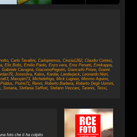
notto
,
Carlo Tavallini
,
Carlopremus
,
Cinzia1262
,
Claudio Cortesi
,
a
,
Elis Bolis
,
Emilio Paolo
,
Enzo.vera
,
Eros Penatti
,
Errekappa
,
,
Gabriele Cavagna
,
GiacomoPegorin
,
Giancarlo Priore
,
Gianni
ordan79
,
Josesilva
,
Kalos
,
Kardar
,
Landerjack
,
Leonardo Nieri
,
sta63
,
Maxspin73
,
Michelefrigo
,
Mick Lugnan
,
Mimmo Aquino
,
,
Piddus
,
Piotre71
,
Renni
,
Roberto Barbera
,
Roberto Degli Uomini
,
s
,
Soriana
,
Stefania Saffioti
,
Stefano Vezzani
,
Taranis
,
Tessi
,
na foto che ti ha colpito