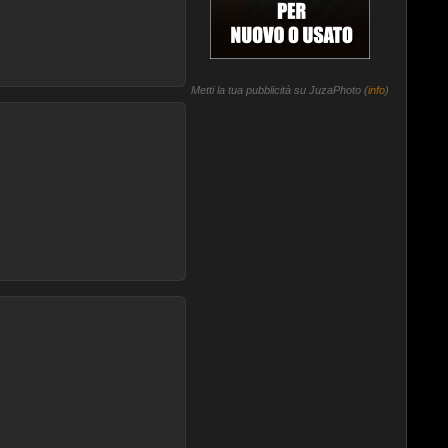
Metti la tua pubblicità su JuzaPhoto (
info
)