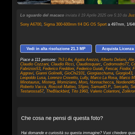
Lo sguardo del macaco
inviata il 19 Aprile 2025 ore 5:10 da
Juz
Sony A6700
,
Sigma 300-600mm f/4 DG OS Sport
a 497mm, 1/640 
Vedi in alta risoluzione 21.3 MP
Acquista Licenza 
Piace a 111 persone:
7h3 L4w
,
Agata Arezzo
,
Alberto Delaini
,
Ale
Claudio Cozzani
,
Claudio Ricci
,
Claudiosquarc
,
Codromodro77
,
Co
Fabrizios53
,
Federico Freddoni
,
Federico Guiati
,
Fescar
,
Fiodor
,
F
Aggravi
,
Gianni Golinelli
,
GioChi2101
,
Giorgiaschuma
,
Giorgio43
,
Leopoldo Lusa
,
Lorenzo Crovetto
,
Lully
,
Marco La Rosa
,
Marco M
Minotaurus
,
Misterg
,
Momiziano
,
Moro
,
Nonnachecca
,
Nordend46
Roberto Vacca
,
Roscioli Matteo
,
S5pro
,
SamuelD.P.
,
Sercarlo
,
Se
Testarossa57
,
TheBlackbird
,
Tito 1960
,
Valerio Colantoni
,
Zolikro
Che cosa ne pensi di questa foto?
Hai domande e curiosità su questa immagine? Vuoi chiedere qualcos