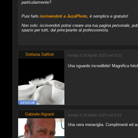
particolarmente?
Puoi farlo
iscrivendoti a JuzaPhoto
, è semplice e gratuito!
Non solo: iscrivendoti potrai creare una tua pagina personale, pubb
spazio per tutti, dal principiante al professionista.
Stefania Saffioti
inviato il 19 Aprile 2025 ore 9:20
Una sguardo incredibile! Magnifica foto
Gabriele Algranti
inviato il 19 Aprile 2025 ore 9:21
Una vera meraviglia. Complimenti ed au