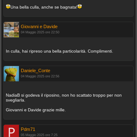
Una bella culla, anche se bagnata!
Giovanni e Davide
04 Maggio 2025 ore 22:50
In culla, hai ripreso una bella particolarità. Complimenti.
Daniele_Conte
04 Maggio 2025 ore 22:56
NadiaB si godeva il riposino, non ho scattato troppo per non
svegliarla.
Giovanni e Davide grazie mille.
Pdm71
05 Maggio 2025 ore 7:25