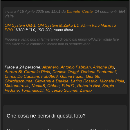
inviata il 16 Aprile 2025 ore 11:01 da
Daniele_Conte
.
14
commenti, 564
visite.
OM System OM-1
,
OM System M.Zuiko ED 90mm f/3.5 Macro IS
PRO
, 1/100 f/13.0, ISO 200, mano libera.
Pioggia e vento non ci fermeranno di certo dal riposino!! Avrei voluto fare
uno stack ma le condizioni meteo non lo permettevano.
Piace a 24 persone:
Alcenero
,
Antonio Fabbian
,
Aringhe Blu
,
Aurora.Bi
,
Carmelo Riela
,
Daniele Origgi
,
Doriana Pontremoli
,
Enrico De Capitani
,
Fab0569
,
Gianni Fazer
,
Gion65
,
Giorgiaschuma
,
Giovanni e Davide
,
Latino Rosario
,
Michele Pipia
,
Mirkopetrovic
,
NadiaB
,
Obbes
,
Pdm71
,
Roberto Nisi
,
Sergio
Pedone
,
TommasoDf
,
Vincenzo Sciumè
,
Zamax
Che cosa ne pensi di questa foto?