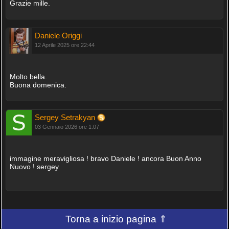
Grazie mille.
Daniele Origgi
12 Aprile 2025 ore 22:44
Molto bella.
Buona domenica.
Sergey Setrakyan
03 Gennaio 2026 ore 1:07
immagine meravigliosa ! bravo Daniele ! ancora Buon Anno
Nuovo ! sergey
Torna a inizio pagina ⇑