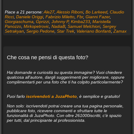
Piace a 21 persone:
Ale27
,
Alessio Riboni
,
Bo Larkeed
,
Claudio
Ricci
,
Daniele Origgi
,
Fabrizio Miletto
,
Fbr
,
Gianni Fazer
,
Giorgiaschuma
,
Gprizzi
,
Johnny P
,
Kimba233
,
Maristella
Panozzo
,
Mirkopetrovic
,
NadiaB
,
Samuel Melchiori
,
Sergey
Setrakyan
,
Sergio Pedone
,
Star Trek
,
Valeriano Bonfanti
,
Zamax
Che cosa ne pensi di questa foto?
Hai domande e curiosità su questa immagine? Vuoi chiedere
qualcosa all'autore, dargli suggerimenti per migliorare, oppure
complimentarti per una foto che ti ha colpito particolarmente?
Puoi farlo
iscrivendoti a JuzaPhoto
, è semplice e gratuito!
Non solo: iscrivendoti potrai creare una tua pagina personale,
pubblicare foto, ricevere commenti e sfruttare tutte le
funzionalità di JuzaPhoto. Con oltre 261000iscritti, c'è spazio
per tutti, dal principiante al professionista.