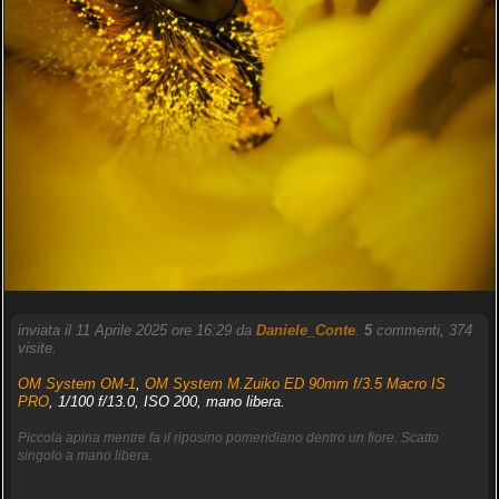
inviata il 11 Aprile 2025 ore 16:29 da
Daniele_Conte
.
5
commenti, 374
visite.
OM System OM-1
,
OM System M.Zuiko ED 90mm f/3.5 Macro IS
PRO
, 1/100 f/13.0, ISO 200, mano libera.
Piccola apina mentre fa il riposino pomeridiano dentro un fiore. Scatto
singolo a mano libera.