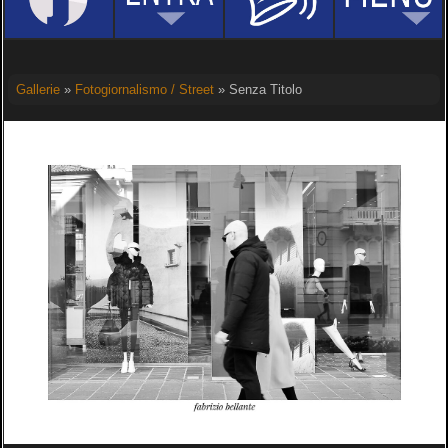
Gallerie
»
Fotogiornalismo / Street
» Senza Titolo