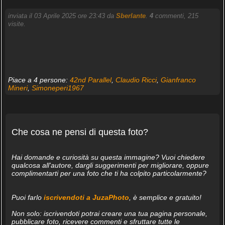
inviata il 03 Aprile 2025 ore 23:43 da
Sberlante
.
4
commenti, 215
visite.
Piace a 4 persone:
42nd Parallel
,
Claudio Ricci
,
Gianfranco
Mineri
,
Simoneperi1967
Che cosa ne pensi di questa foto?
Hai domande e curiosità su questa immagine? Vuoi chiedere
qualcosa all'autore, dargli suggerimenti per migliorare, oppure
complimentarti per una foto che ti ha colpito particolarmente?
Puoi farlo
iscrivendoti a JuzaPhoto
, è semplice e gratuito!
Non solo: iscrivendoti potrai creare una tua pagina personale,
pubblicare foto, ricevere commenti e sfruttare tutte le