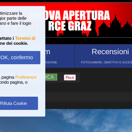
ttimizzare la
or parte delle
si e fare il login
ettato i
Termini di
one dei cookie.
Forum
Recensioni
OK, confermo
FORUM DI DISCUSSIONE
FOTOCAMERE, OBIETTIVI E ACCE
a pagina
?
AIUTO
Preferenze
RICERCA
 fondo pagina, o
Rifiuta Cookie