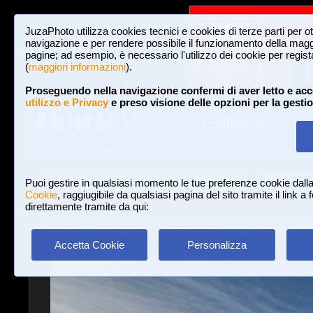
JuzaPhoto utilizza cookies tecnici e cookies di terze parti per o
navigazione e per rendere possibile il funzionamento della maggi
pagine; ad esempio, è necessario l'utilizzo dei cookie per registar
(
maggiori informazioni
).
Proseguendo nella navigazione confermi di aver letto e acc
utilizzo e Privacy
e preso visione delle opzioni per la gesti
Gallerie
3,023,106 FOTO E 16 GALLERIE
HOME E NEWS
Iscriviti a JuzaPhoto!
A
A
Login
Puoi gestire in qualsiasi momento le tue preferenze cookie dall
Cookie
, raggiugibile da qualsiasi pagina del sito tramite il link a
direttamente tramite da qui:
Gallerie
»
Paesaggio con elementi umani
» Sassoscritto
Accetta Cookie
Personalizza