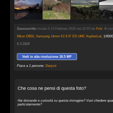
Sassoscritto
inviata il 13 Febbraio 2025 ore 22:03 da
Fele
.
0
comm
Nikon D850
,
Samyang 14mm f/2.8 IF ED UMC Aspherical
, 1/8000
9.3.2024
Vedi in alta risoluzione 18.5 MP
Piace a 1 persone:
Danysir
Che cosa ne pensi di questa foto?
Hai domande e curiosità su questa immagine? Vuoi chiedere qualcos
particolarmente?