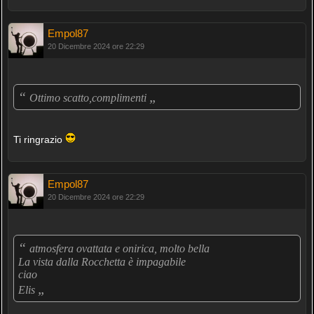
Empol87
20 Dicembre 2024 ore 22:29
“
„
Ottimo scatto,complimenti
Ti ringrazio
Empol87
20 Dicembre 2024 ore 22:29
“
atmosfera ovattata e onirica, molto bella
La vista dalla Rocchetta è impagabile
ciao
„
Elis