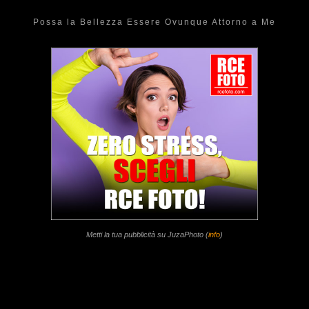
Possa la Bellezza Essere Ovunque Attorno a Me
Metti la tua pubblicità su JuzaPhoto (
info
)