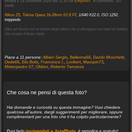
inviata il 19 Dicembre 2024 ore 21:53 da
Empol87
.
5
commenti, 307
visite.
Nikon Z5
,
Tokina Opera 16-28mm f/2.8 FF
, 1/640 f/22.0, ISO 1250,
treppiede.
Alba ad Airuno con le ombre degli alberi che si allungano sul mare di nebbia
che ricopre il fiume Adda
Piace a 11 persone:
Albieri Sergio
,
Ballerina66
,
Danilo Moschetti
,
Dede66
,
Elis Bolis
,
Francesco I.
,
Loribert
,
Maxspin73
,
Meteopedro 57
,
Obbes
,
Roberto Tamanza
Che cosa ne pensi di questa foto?
Hai domande e curiosità su questa immagine? Vuoi chiedere
qualcosa all'autore, dargli suggerimenti per migliorare, oppure
complimentarti per una foto che ti ha colpito particolarmente?
Puoi farlo
iscrivendoti a JuzaPhoto
, è semplice e gratuito!