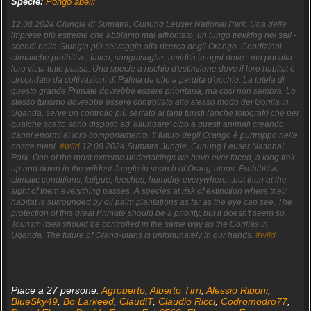
Specie:
Pongo abelii
12.08.2024 Giungla di Sumatra, Gunung Leuser National Park. Una delle
imprese più estreme che abbiamo mai affrontato, un lungo trekking nel sali -
scendi nella Giungla più selvaggia alla ricerca degli Orango. Condizioni
climatiche proibitive, fatica, sanguisughe, umidità in ogni dove...ma poi alla
loro vista tutto passa. Una specie a rischio d'estinzione dove il loro habitat è
circondato da coltivazioni di Palma da olio a perdita d'occhio. La tutela di
questo grande Primate dovrebbe essere prioritaria, ma così non sembra. Lo
stesso turismo dovrebbe essere controllato allo stesso modo dei Gorilla in
Uganda, serve un controllo più serrato ai tanti turisti (anche fotografi) che per
qualche scatto sono disposti ad 'allungare' cibo a questi animali creando
danni enormi al loro comportamento. Il futuro degli Orango è purtroppo nelle
nostre mani.
#wild
12.08.2024 Sumatra Jungle, Gunung Leuser National
Park. One of the most extreme undertakings we have ever faced, a long trek
up and down in the wildest Jungle in search of Orang-utans. Prohibitive
climatic conditions, fatigue, leeches, humidity everywhere...but then at the
sight of them everything passes. A species at risk of extinction where their
habitat is surrounded by oil palm plantations as far as the eye can see. The
protection of this great Primate should be a priority, but it doesn't seem so.
Tourism itself should be controlled in the same way as the Gorillas in
Uganda. The future of Orang-utans is unfortunately in our hands.
#wild
Piace a 27 persone:
Agroberto
,
Alberto Tirri
,
Alessio Riboni
,
BlueSky49
,
Bo Larkeed
,
ClaudiT
,
Claudio Ricci
,
Codromodro77
,