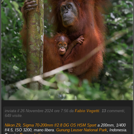
inviata il 26 Novembre 2024 ore 7:56 da
Fabio Vegetti
.
13
commenti,
649 visite.
Nikon Z9
,
Sigma 70-200mm f/2.8 DG OS HSM Sport
a 200mm, 1/400
f/4.5, ISO 3200, mano libera.
Gunung Leuser National Park
, Indonesia.