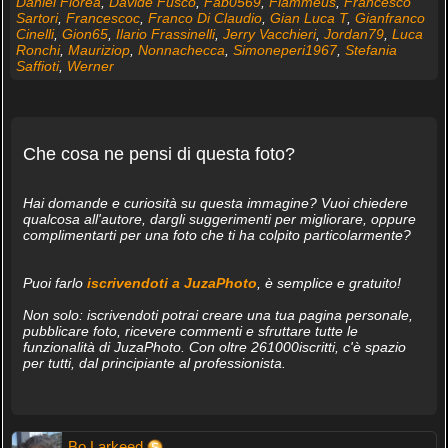
Daniel Florea
,
Davide Fusco
,
Fab0569
,
Flammeus
,
Francesco
Sartori
,
Francescoc
,
Franco Di Claudio
,
Gian Luca T
,
Gianfranco
Cinelli
,
Gion65
,
Ilario Frassinelli
,
Jerry Vacchieri
,
Jordan79
,
Luca
Ronchi
,
Mauriziop
,
Nonnachecca
,
Simoneperi1967
,
Stefania
Saffioti
,
Werner
Che cosa ne pensi di questa foto?
Hai domande e curiosità su questa immagine? Vuoi chiedere
qualcosa all'autore, dargli suggerimenti per migliorare, oppure
complimentarti per una foto che ti ha colpito particolarmente?
Puoi farlo
iscrivendoti a JuzaPhoto
, è semplice e gratuito!
Non solo: iscrivendoti potrai creare una tua pagina personale,
pubblicare foto, ricevere commenti e sfruttare tutte le
funzionalità di JuzaPhoto. Con oltre 261000iscritti, c'è spazio
per tutti, dal principiante al professionista.
Bo Larkeed