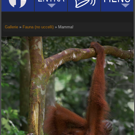
Gallerie
»
Fauna (no uccelli)
» Mamma!