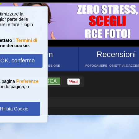
ttimizzare la
or parte delle
si e fare il login
ettato i
Termini di
one dei cookie.
Forum
Recensioni
OK, confermo
FORUM DI DISCUSSIONE
FOTOCAMERE, OBIETTIVI E ACCE
a pagina
?
AIUTO
Preferenze
RICERCA
 fondo pagina, o
Rifiuta Cookie