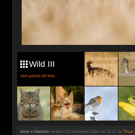
Wild III
Vedi galleria (60 foto)
daini e libellule
inviata il 12 Novembre 2024 ore 20:57 da
Thum