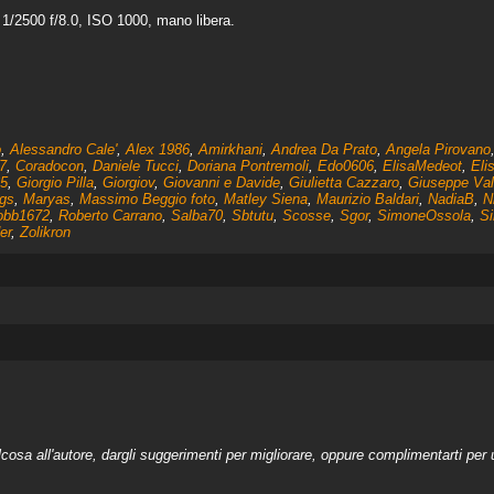
/2500 f/8.0, ISO 1000, mano libera.
o
,
Alessandro Cale'
,
Alex 1986
,
Amirkhani
,
Andrea Da Prato
,
Angela Pirovano
7
,
Coradocon
,
Daniele Tucci
,
Doriana Pontremoli
,
Edo0606
,
ElisaMedeot
,
Eli
5
,
Giorgio Pilla
,
Giorgiov
,
Giovanni e Davide
,
Giulietta Cazzaro
,
Giuseppe Val
gs
,
Maryas
,
Massimo Beggio foto
,
Matley Siena
,
Maurizio Baldari
,
NadiaB
,
N
obb1672
,
Roberto Carrano
,
Salba70
,
Sbtutu
,
Scosse
,
Sgor
,
SimoneOssola
,
Si
er
,
Zolikron
a all'autore, dargli suggerimenti per migliorare, oppure complimentarti per u