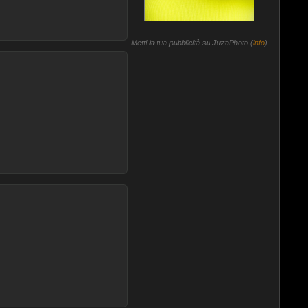
Metti la tua pubblicità su JuzaPhoto (
info
)