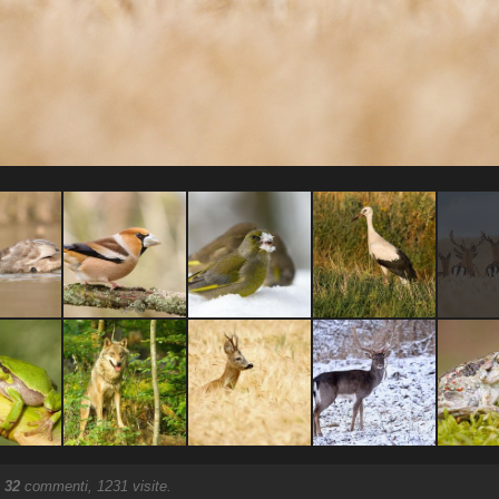
.
32
commenti, 1231 visite.