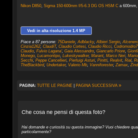
Nikon D850
,
Sigma 150-600mm f/5-6.3 DG OS HSM C
a 600mm, 1
Vedi in alta risoluzione 1.4 MP
Piace a 87 persone:
75Daniele
,
Adblacky
,
Albieri Sergio
,
Alcener
Cinzia1262
,
ClaudiT
,
Claudio Cortesi
,
Claudio Ricci
,
Codromodro7
Claudio
,
Fulvio Lagana'
,
Gaia Alessandro
,
Giancarlo Priore
,
Gion6
Monego
,
Lucamontipo
,
Lukeskywalker
,
Marant
,
Marco Neri
,
Mario
Secchi
,
Peppe Cancellieri
,
Pierluigi Asturi
,
Pinitti
,
Realvit
,
Rial
,
R
TheBlackbird
,
Undertaker
,
Valerio Mb
,
Vanniforester
,
Zamax
,
Zind
»
PAGINA:
TUTTE LE PAGINE
|
PAGINA SUCCESSIVA
Che cosa ne pensi di questa foto?
Hai domande e curiosità su questa immagine? Vuoi chiedere qualcos
particolarmente?