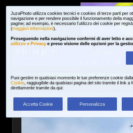
JuzaPhoto utilizza cookies tecnici e cookies di terze parti per o
navigazione e per rendere possibile il funzionamento della maggi
pagine; ad esempio, è necessario l'utilizzo dei cookie per registar
(
maggiori informazioni
).
Proseguendo nella navigazione confermi di aver letto e acc
utilizzo e Privacy
e preso visione delle opzioni per la gesti
Gallerie
3,022,825 FOTO E 16 GALLERIE
HOME E NEWS
Iscriviti a JuzaPhoto!
A
A
Login
Puoi gestire in qualsiasi momento le tue preferenze cookie dall
Cookie
, raggiugibile da qualsiasi pagina del sito tramite il link a
direttamente tramite da qui:
Gallerie
»
Fauna (no uccelli)
» daini e libellule
Accetta Cookie
Personalizza