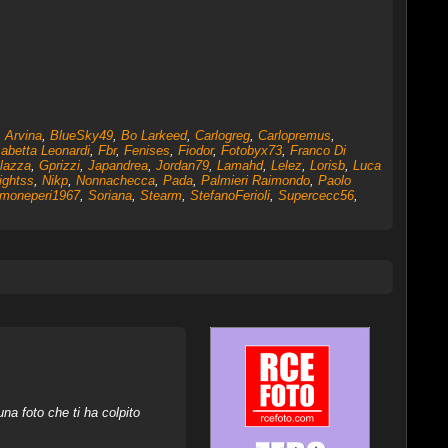
,
Arvina
,
BlueSky49
,
Bo Larkeed
,
Carlogreg
,
Carlopremus
,
sabetta Leonardi
,
Fbr
,
Fenises
,
Fiodor
,
Fotobyx73
,
Franco Di
lazza
,
Gprizzi
,
Japandrea
,
Jordan79
,
Lamahd
,
Lelez
,
Lorisb
,
Luca
ightss
,
Nikp
,
Nonnachecca
,
Pada
,
Palmieri Raimondo
,
Paolo
moneperi1967
,
Soriana
,
Stearm
,
StefanoFerioli
,
Supercecc56
,
na foto che ti ha colpito