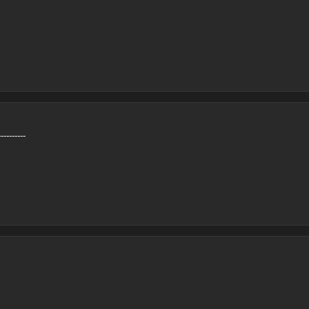
---------