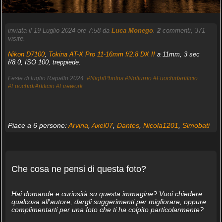
inviata il 19 Luglio 2024 ore 7:58 da
Luca Monego
.
2
commenti, 371
visite.
Nikon D7100
,
Tokina AT-X Pro 11-16mm f/2.8 DX II
a 11mm, 3 sec
f/8.0, ISO 100, treppiede.
Feste di luglio Rapallo 2024.
#NightPhotos
#Notturno
#Fuochidartificio
#FuochidiArtificio
#Firework
Piace a 6 persone:
Arvina
,
Axel07
,
Dantes
,
Nicola1201
,
Simobati
Che cosa ne pensi di questa foto?
Hai domande e curiosità su questa immagine? Vuoi chiedere
qualcosa all'autore, dargli suggerimenti per migliorare, oppure
complimentarti per una foto che ti ha colpito particolarmente?