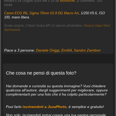
inviata il 24 Giugno 2024 ore 0:16 da
Mondo96
.
2
commenti, 325
visite.
Canon EOS R6
,
Sigma 70mm f/2.8 DG Macro Art
, 1/250 f/5.6, ISO
100, mano libera.
Scatto singolo, 2 flash Godox MF-12 attorno all'obiettivo.
#macro
#ape
#fiori
#primavera
Piace a 3 persone:
Daniele Origgi
,
Emi64
,
Sandro Zambon
Che cosa ne pensi di questa foto?
Hai domande e curiosità su questa immagine? Vuoi chiedere
qualcosa all'autore, dargli suggerimenti per migliorare, oppure
complimentarti per una foto che ti ha colpito particolarmente?
Puoi farlo
iscrivendoti a JuzaPhoto
, è semplice e gratuito!
Non solo: iscrivendoti potrai creare una tua pagina personale,