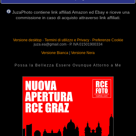
JuzaPhoto contiene link affiliati Amazon ed Ebay e riceve una
commissione in caso di acquisto attraverso link affiliati.
Versione desktop
-
Termini di utilizzo e Privacy
-
Preferenze Cookie
juza.ea@gmail.com - P. IVA 01501900334
Versione Bianca
|
Versione Nera
Possa la Bellezza Essere Ovunque Attorno a Me