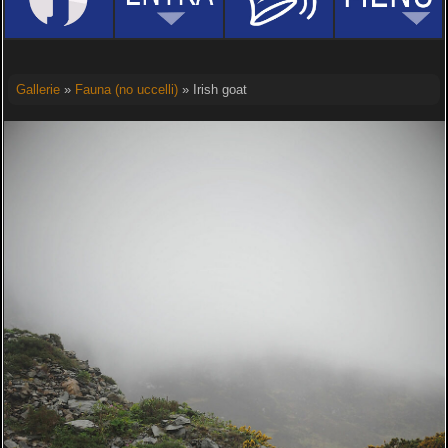
Gallerie
»
Fauna (no uccelli)
» Irish goat