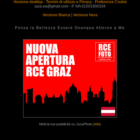
Versione desktop
-
Termini di utilizzo e Privacy
-
Preferenze Cookie
juza.ea@gmail.com - P. IVA 01501900334
Versione Bianca
|
Versione Nera
Possa la Bellezza Essere Ovunque Attorno a Me
Metti la tua pubblicità su JuzaPhoto (
info
)