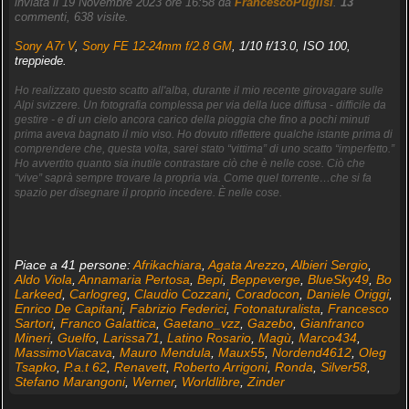
inviata il 19 Novembre 2023 ore 16:58 da
FrancescoPuglisi
.
13
commenti, 638 visite.
Sony A7r V
,
Sony FE 12-24mm f/2.8 GM
, 1/10 f/13.0, ISO 100,
treppiede.
Ho realizzato questo scatto all'alba, durante il mio recente girovagare sulle
Alpi svizzere. Un fotografia complessa per via della luce diffusa - difficile da
gestire - e di un cielo ancora carico della pioggia che fino a pochi minuti
prima aveva bagnato il mio viso. Ho dovuto riflettere qualche istante prima di
comprendere che, questa volta, sarei stato “vittima” di uno scatto “imperfetto.”
Ho avvertito quanto sia inutile contrastare ciò che è nelle cose. Ciò che
“vive” saprà sempre trovare la propria via. Come quel torrente…che si fa
spazio per disegnare il proprio incedere. È nelle cose.
Piace a 41 persone:
Afrikachiara
,
Agata Arezzo
,
Albieri Sergio
,
Aldo Viola
,
Annamaria Pertosa
,
Bepi
,
Beppeverge
,
BlueSky49
,
Bo
Larkeed
,
Carlogreg
,
Claudio Cozzani
,
Coradocon
,
Daniele Origgi
,
Enrico De Capitani
,
Fabrizio Federici
,
Fotonaturalista
,
Francesco
Sartori
,
Franco Galattica
,
Gaetano_vzz
,
Gazebo
,
Gianfranco
Mineri
,
Guelfo
,
Larissa71
,
Latino Rosario
,
Magù
,
Marco434
,
MassimoViacava
,
Mauro Mendula
,
Maux55
,
Nordend4612
,
Oleg
Tsapko
,
P.a.t 62
,
Renavett
,
Roberto Arrigoni
,
Ronda
,
Silver58
,
Stefano Marangoni
,
Werner
,
Worldlibre
,
Zinder