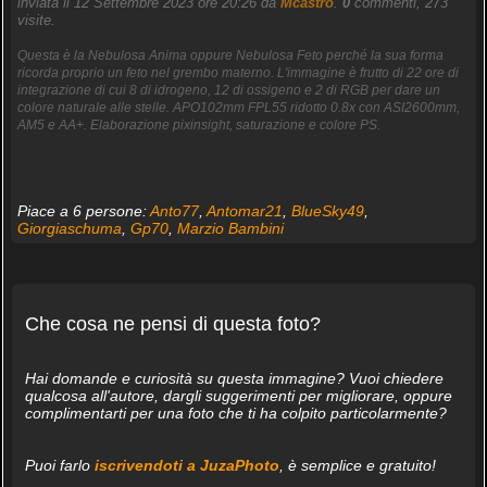
inviata il 12 Settembre 2023 ore 20:26 da
Mcastro
.
0
commenti, 273
visite.
Questa è la Nebulosa Anima oppure Nebulosa Feto perché la sua forma
ricorda proprio un feto nel grembo materno. L'immagine è frutto di 22 ore di
integrazione di cui 8 di idrogeno, 12 di ossigeno e 2 di RGB per dare un
colore naturale alle stelle. APO102mm FPL55 ridotto 0.8x con ASI2600mm,
AM5 e AA+. Elaborazione pixinsight, saturazione e colore PS.
Piace a 6 persone:
Anto77
,
Antomar21
,
BlueSky49
,
Giorgiaschuma
,
Gp70
,
Marzio Bambini
Che cosa ne pensi di questa foto?
Hai domande e curiosità su questa immagine? Vuoi chiedere
qualcosa all'autore, dargli suggerimenti per migliorare, oppure
complimentarti per una foto che ti ha colpito particolarmente?
Puoi farlo
iscrivendoti a JuzaPhoto
, è semplice e gratuito!