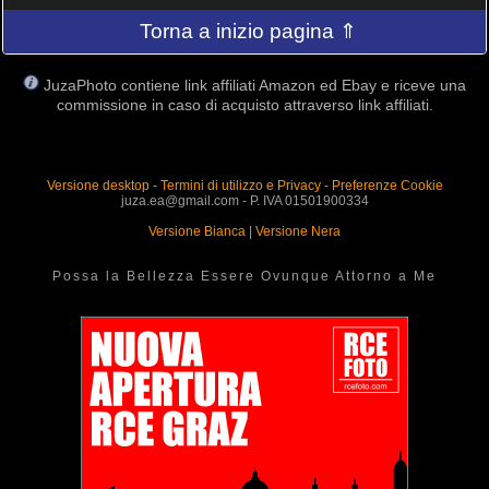
Torna a inizio pagina ⇑
JuzaPhoto contiene link affiliati Amazon ed Ebay e riceve una
commissione in caso di acquisto attraverso link affiliati.
Versione desktop
-
Termini di utilizzo e Privacy
-
Preferenze Cookie
juza.ea@gmail.com - P. IVA 01501900334
Versione Bianca
|
Versione Nera
Possa la Bellezza Essere Ovunque Attorno a Me