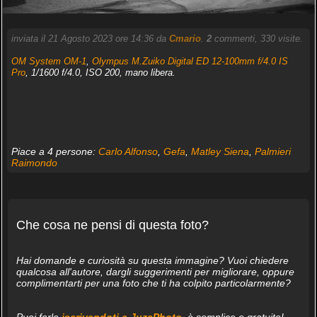
inviata il 21 Agosto 2023 ore 14:36 da
Cmario
.
2
commenti, 330 visite.
OM System OM-1
,
Olympus M.Zuiko Digital ED 12-100mm f/4.0 IS
Pro
, 1/1600 f/4.0, ISO 200, mano libera.
Piace a 4 persone:
Carlo Alfonso
,
Gefa
,
Matley Siena
,
Palmieri
Raimondo
Che cosa ne pensi di questa foto?
Hai domande e curiosità su questa immagine? Vuoi chiedere
qualcosa all'autore, dargli suggerimenti per migliorare, oppure
complimentarti per una foto che ti ha colpito particolarmente?
Puoi farlo
iscrivendoti a JuzaPhoto
, è semplice e gratuito!