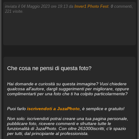
inviata il 04 Maggio 2023 ore 19:13 da
Inver1 Photo Fest
.
0
commenti,
221 visite.
Che cosa ne pensi di questa foto?
Hai domande e curiosità su questa immagine? Vuoi chiedere
qualcosa all'autore, dargli suggerimenti per migliorare, oppure
complimentarti per una foto che ti ha colpito particolarmente?
Puoi farlo
iscrivendoti a JuzaPhoto
, è semplice e gratuito!
Non solo: iscrivendoti potrai creare una tua pagina personale,
pubblicare foto, ricevere commenti e sfruttare tutte le
funzionalità di JuzaPhoto. Con oltre 261000iscritti, c'è spazio
per tutti, dal principiante al professionista.