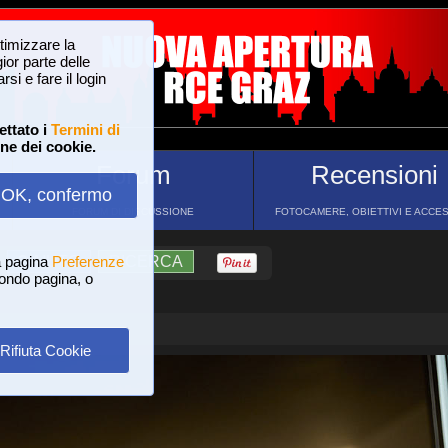
ttimizzare la
or parte delle
si e fare il login
ettato i
Termini di
one dei cookie.
Forum
Recensioni
OK, confermo
FORUM DI DISCUSSIONE
FOTOCAMERE, OBIETTIVI E ACCE
a pagina
?
AIUTO
Preferenze
RICERCA
 fondo pagina, o
Rifiuta Cookie