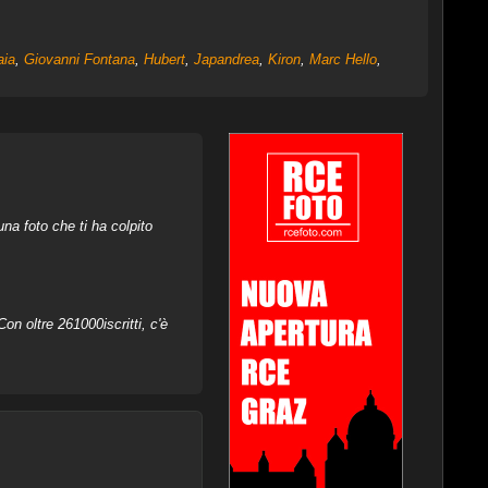
aia
,
Giovanni Fontana
,
Hubert
,
Japandrea
,
Kiron
,
Marc Hello
,
na foto che ti ha colpito
on oltre 261000iscritti, c'è