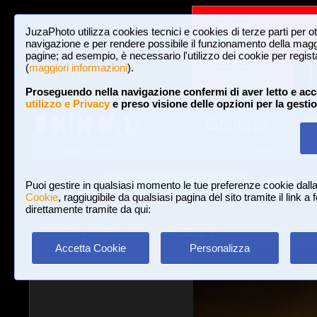
JuzaPhoto utilizza cookies tecnici e cookies di terze parti per o
navigazione e per rendere possibile il funzionamento della maggi
pagine; ad esempio, è necessario l'utilizzo dei cookie per registar
(
maggiori informazioni
).
Proseguendo nella navigazione confermi di aver letto e acc
utilizzo e Privacy
e preso visione delle opzioni per la gesti
Gallerie
3,023,106 FOTO E 16 GALLERIE
HOME E NEWS
Iscriviti a JuzaPhoto!
A
A
Login
Puoi gestire in qualsiasi momento le tue preferenze cookie dall
Cookie
, raggiugibile da qualsiasi pagina del sito tramite il link a
direttamente tramite da qui:
Gallerie
»
Ritratto e Moda
» Francia 1
Accetta Cookie
Personalizza