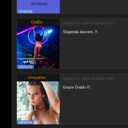
OraBlu
inviato il 21 Aprile 2023 ore 0:13
Stupenda davvero..!!
Vinnywhite
inviato il 21 Aprile 2023 ore 9:09
Grazie Orablu !!!