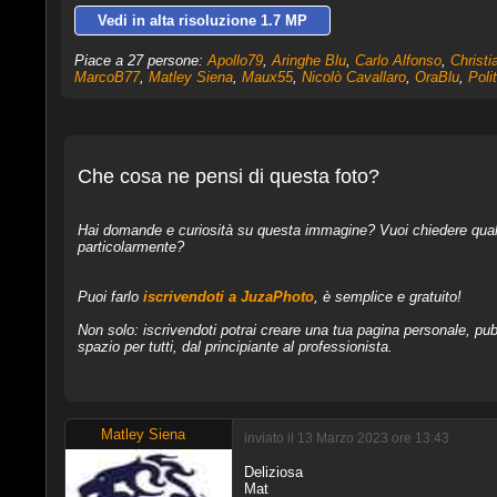
Vedi in alta risoluzione 1.7 MP
Piace a 27 persone:
Apollo79
,
Aringhe Blu
,
Carlo Alfonso
,
Christi
MarcoB77
,
Matley Siena
,
Maux55
,
Nicolò Cavallaro
,
OraBlu
,
Poli
Che cosa ne pensi di questa foto?
Hai domande e curiosità su questa immagine? Vuoi chiedere qualcos
particolarmente?
Puoi farlo
iscrivendoti a JuzaPhoto
, è semplice e gratuito!
Non solo: iscrivendoti potrai creare una tua pagina personale, pubb
spazio per tutti, dal principiante al professionista.
Matley Siena
inviato il 13 Marzo 2023 ore 13:43
Deliziosa
Mat