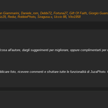
an Giammarini
,
Daniele_rom
,
Debbi72
,
Fortuna27
,
Gift Of Faith
,
Giorgio Guarr
tiz29
,
Redur
,
RobbiePhoto
,
Siragusa.v
,
Uccio 88
,
Vito1958
a all'autore, dargli suggerimenti per migliorare, oppure complimentarti per u
licare foto, ricevere commenti e sfruttare tutte le funzionalità di JuzaPhoto. C