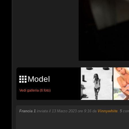
Model
Vedi galleria (6 foto)
Francia 1
inviata il 13 Marzo 2023 ore 9:16 da
Vinnywhite
.
5
comm