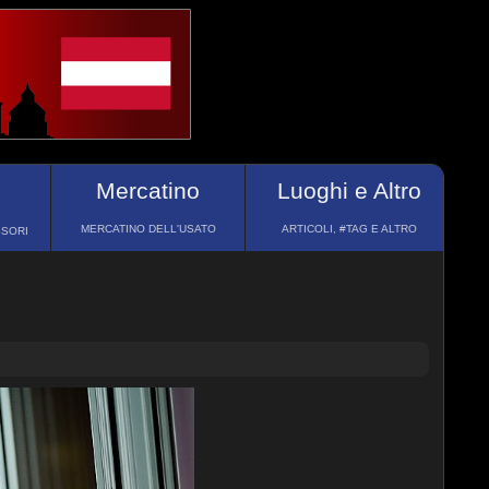
Mercatino
Luoghi e Altro
MERCATINO DELL'USATO
ARTICOLI, #TAG E ALTRO
SSORI