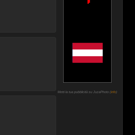
Metti la tua pubblicità su JuzaPhoto (
info
)