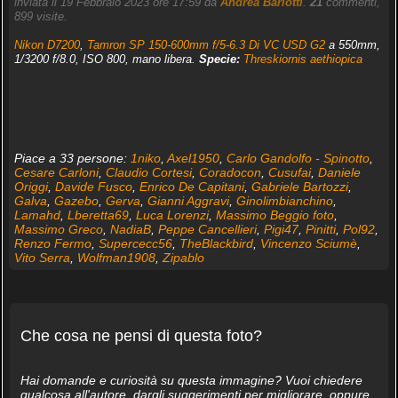
inviata il 19 Febbraio 2023 ore 17:59 da
Andrea Barlotti
.
21
commenti,
899 visite.
Nikon D7200
,
Tamron SP 150-600mm f/5-6.3 Di VC USD G2
a 550mm,
1/3200 f/8.0, ISO 800, mano libera.
Specie:
Threskiornis aethiopica
Piace a 33 persone:
1niko
,
Axel1950
,
Carlo Gandolfo - Spinotto
,
Cesare Carloni
,
Claudio Cortesi
,
Coradocon
,
Cusufai
,
Daniele
Origgi
,
Davide Fusco
,
Enrico De Capitani
,
Gabriele Bartozzi
,
Galva
,
Gazebo
,
Gerva
,
Gianni Aggravi
,
Ginolimbianchino
,
Lamahd
,
Lberetta69
,
Luca Lorenzi
,
Massimo Beggio foto
,
Massimo Greco
,
NadiaB
,
Peppe Cancellieri
,
Pigi47
,
Pinitti
,
Pol92
,
Renzo Fermo
,
Supercecc56
,
TheBlackbird
,
Vincenzo Sciumè
,
Vito Serra
,
Wolfman1908
,
Zipablo
Che cosa ne pensi di questa foto?
Hai domande e curiosità su questa immagine? Vuoi chiedere
qualcosa all'autore, dargli suggerimenti per migliorare, oppure