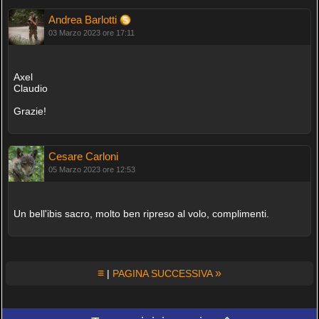
Andrea Barlotti
03 Marzo 2023 ore 17:11
Axel
Claudio
Grazie!
Cesare Carloni
05 Marzo 2023 ore 12:53
Un bell'ibis sacro, molto ben ripreso al volo, complimenti.
≡
»
|
PAGINA SUCCESSIVA