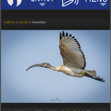
Gallerie
»
Uccelli
» Inanellato