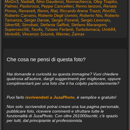
MoGn3
,
NadiaB
,
Nino Gaudenzi
,
Nonnachecca
,
Oleg Tsapko
,
Palmer
,
Paolorossi
,
Peppe Cancellieri
,
Remo.lanzoni
,
Renata
Ponso
,
Renavett
,
Renni
,
Rial
,
Riccardo Arena Trazzi
,
Rivo50
,
Roberto Carrano
,
Roberto Degli Uomini
,
Roberto Nisi
,
Roberto
Tamanza
,
Sergio Darsie
,
Sergio Fiorenti
,
Sergio Levorato
,
Silver58
,
Simobati
,
Stefania Saffioti
,
Stefano Marangoni
,
Supercecc56
,
Teo4s
,
Tiziano Ferlanti
,
Turbolumaca
,
Umb84
,
Ventu66
,
Vincenzo Sciumè
,
Werner
,
Zamax
Che cosa ne pensi di questa foto?
Hai domande e curiosità su questa immagine? Vuoi chiedere
qualcosa all'autore, dargli suggerimenti per migliorare, oppure
complimentarti per una foto che ti ha colpito particolarmente?
Puoi farlo
iscrivendoti a JuzaPhoto
, è semplice e gratuito!
Non solo: iscrivendoti potrai creare una tua pagina personale,
pubblicare foto, ricevere commenti e sfruttare tutte le
funzionalità di JuzaPhoto. Con oltre 261000iscritti, c'è spazio
per tutti, dal principiante al professionista.