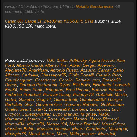
inviata il 07 Febbraio 2023 ore 13:25 da
Natalia Bondarenko
.
46
commenti, 1580 visite.
Canon 6D
,
Canon EF 24-105mm f/3.5-5.6 IS STM
a 35mm, 1/100
f/10.0, ISO 100, mano libera.
Piace a 113 persone:
0d0
,
1niko
,
Adblacky
,
Agata Arezzo
,
Alan
Ford
,
Alberto Gaddi
,
Alberto Tirri
,
Albieri Sergio
,
Alcenero
,
Alegiane78
,
Amirkhani
,
Antonio Russo
,
Azzurro
,
Carcat
,
Carlo
Alfonso
,
CarloAvi
,
Chassepot55
,
Cirillo Donelli
,
Claudio Ricci
,
Claudiosquarc
,
Coradocon
,
Corallo
,
Daniele_rom
,
Davide59
,
Decris
,
Doriana Pontremoli
,
Dylan
,
Elis Bolis
,
Elisabetta Leonardi
,
Emi64
,
Emilio Paolo
,
Erlegnan
,
Eros Penatti
,
Fabrizio Federici
,
Federico Freddoni
,
ForeverYoung
,
Fotobyx73
,
Gabrielle Martin
,
Galva
,
Gazebo
,
Giagi17
,
Giancarlo65
,
GianlucaM83
,
Giorgio
Bertoletti
,
Gios
,
Giovanni Azzi
,
Giovanni Rabolini
,
Goblekitepe
,
Guelfo
,
Jeant
,
Jste70
,
Lberetta69
,
Loribert
,
Lucapucci
,
Luci
,
Lucycor
,
Lukeskywalker
,
Lupo Manulo
,
M.ghise
,
Ma56
,
Mamaroby
,
Marco La Rosa
,
Marco Marino
,
Marco Riccardi
,
Marco434
,
Marco50
,
Marisa194
,
Marzio Bambini
,
MassiCricco
,
Massimo Baldo
,
MassimoViacava
,
Mauro Gamberini
,
Mauropol
,
Maxspin73
,
Merak.dubhe
,
Mirco
,
Mirkopetrovic
,
Mnardell
,