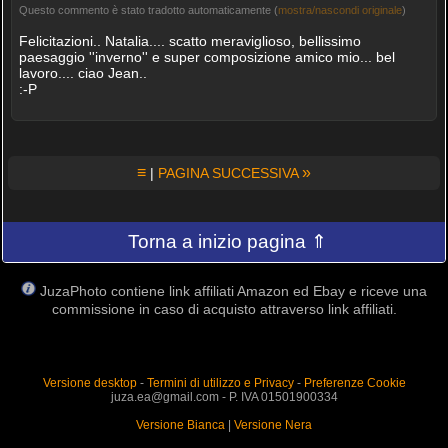
Questo commento è stato tradotto automaticamente (
mostra/nascondi originale
)
Felicitazioni.. Natalia.... scatto meraviglioso, bellissimo
paesaggio ''inverno'' e super composizione amico mio... bel
lavoro.... ciao Jean..
:-P
≡
»
|
PAGINA SUCCESSIVA
Torna a inizio pagina ⇑
JuzaPhoto contiene link affiliati Amazon ed Ebay e riceve una
commissione in caso di acquisto attraverso link affiliati.
Versione desktop
-
Termini di utilizzo e Privacy
-
Preferenze Cookie
juza.ea@gmail.com - P. IVA 01501900334
Versione Bianca
|
Versione Nera