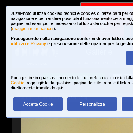
JuzaPhoto utilizza cookies tecnici e cookies di terze parti per o
navigazione e per rendere possibile il funzionamento della maggi
pagine; ad esempio, è necessario l'utilizzo dei cookie per registar
(
maggiori informazioni
).
Proseguendo nella navigazione confermi di aver letto e acc
utilizzo e Privacy
e preso visione delle opzioni per la gesti
Gallerie
3,023,340 FOTO E 16 GALLERIE
HOME E NEWS
Iscriviti a JuzaPhoto!
A
A
Login
Puoi gestire in qualsiasi momento le tue preferenze cookie dall
Cookie
, raggiugibile da qualsiasi pagina del sito tramite il link a
direttamente tramite da qui:
Gallerie
»
Macro e Flora
» Pieris Napi
Accetta Cookie
Personalizza