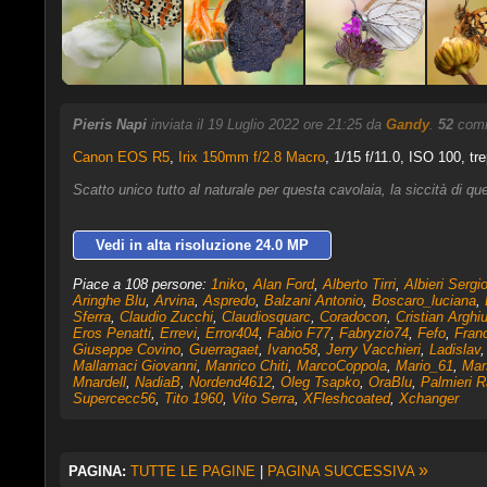
Pieris Napi
inviata il 19 Luglio 2022 ore 21:25 da
Gandy
.
52
comme
Canon EOS R5
,
Irix 150mm f/2.8 Macro
, 1/15 f/11.0, ISO 100, tr
Scatto unico tutto al naturale per questa cavolaia, la siccità di qu
Vedi in alta risoluzione 24.0 MP
Piace a 108 persone:
1niko
,
Alan Ford
,
Alberto Tirri
,
Albieri Sergi
Aringhe Blu
,
Arvina
,
Aspredo
,
Balzani Antonio
,
Boscaro_luciana
,
Sferra
,
Claudio Zucchi
,
Claudiosquarc
,
Coradocon
,
Cristian Arghi
Eros Penatti
,
Errevi
,
Error404
,
Fabio F77
,
Fabryzio74
,
Fefo
,
Fran
Giuseppe Covino
,
Guerragaet
,
Ivano58
,
Jerry Vacchieri
,
Ladislav
Mallamaci Giovanni
,
Manrico Chiti
,
MarcoCoppola
,
Mario_61
,
Mar
Mnardell
,
NadiaB
,
Nordend4612
,
Oleg Tsapko
,
OraBlu
,
Palmieri 
Supercecc56
,
Tito 1960
,
Vito Serra
,
XFleshcoated
,
Xchanger
»
PAGINA:
TUTTE LE PAGINE
|
PAGINA SUCCESSIVA