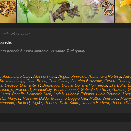
nti, 2479 visite.
eppiede.
esto periodo è molto limitante, vi saluto Tutti gandy
o
,
Alessandro Cale'
,
Alessio Ivaldi
,
Angela Pirovano
,
Annamaria Pertosa
,
Anto
Bresciani Luigi
,
Carlo Bassi
,
Carlo Girola
,
Caterina Bruzzone
,
Cesare Carloni
us
,
Dede66
,
Diamante_P
,
Domenico
,
Donna
,
Doriana Pontremoli
,
Elis Bolis
,
E
cesco_s
,
Franco B
,
Francoitaly
,
Fulvio Lagana'
,
Gabriele Bartozzi
,
Gazebo
,
G
,
Laura_Panella
,
Leonardo Nieri
,
Lorisb
,
Lucchin Fabrizio
,
Lucio Petronio
,
Lucy
sCr
,
Maryas
,
Massimo Baldo
,
Massimo Beggio foto
,
Matteo Venturelli
,
Maury
Raimondo
,
Paolo P
,
Pigi47
,
Raffaele Della Santa
,
Roberto Barbera
,
Roberto Da