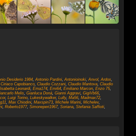
nio Desiderio 1984
,
Antonio Pardini
,
Antonioinoki
,
Anvol
,
Ardos
,
,
Ciriaco Capobianco
,
Claudio Cozzani
,
Claudio Mantova
,
Claudio
lisabetta Leonardi
,
Ema174
,
Emi64
,
Emiliano Marcon
,
Enzo 75
,
iancarlo Melis
,
Gianluca Donà
,
Gianni Aggravi
,
GigiVb66
,
cor
,
Luigi Torino
,
Lukeskywalker
,
Lully
,
Ma56
,
Madmax72
,
g11
,
Max Chiodini
,
Maxspin73
,
Michele Marini
,
Michelev
,
ni
,
Roberto1977
,
Simoneperi1967
,
Soriana
,
Stefania Saffioti
,