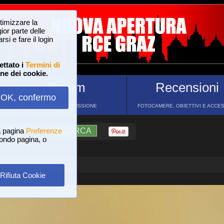
ttimizzare la
or parte delle
si e fare il login
ettato i
Termini di
one dei cookie.
Forum
Recensioni
OK, confermo
FORUM DI DISCUSSIONE
FOTOCAMERE, OBIETTIVI E ACCE
a pagina
?
AIUTO
Preferenze
RICERCA
 fondo pagina, o
Rifiuta Cookie