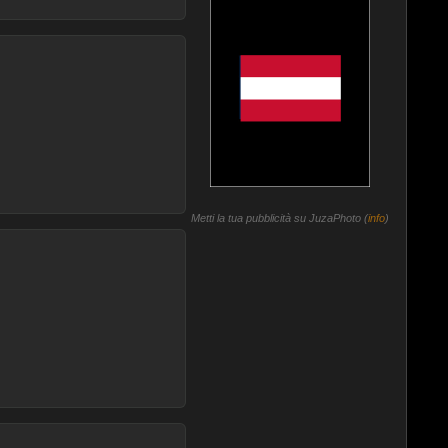
Metti la tua pubblicità su JuzaPhoto (
info
)