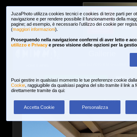
JuzaPhoto utilizza cookies tecnici e cookies di terze parti per o
navigazione e per rendere possibile il funzionamento della maggi
pagine; ad esempio, è necessario l'utilizzo dei cookie per registar
(
maggiori informazioni
).
Proseguendo nella navigazione confermi di aver letto e acc
utilizzo e Privacy
e preso visione delle opzioni per la gesti
Gallerie
3,023,242 FOTO E 16 GALLERIE
HOME E NEWS
Iscriviti a JuzaPhoto!
A
A
Login
Puoi gestire in qualsiasi momento le tue preferenze cookie dall
Cookie
, raggiugibile da qualsiasi pagina del sito tramite il link a
direttamente tramite da qui:
Gallerie
»
Paesaggio con elementi umani
» Senza Titolo
Accetta Cookie
Personalizza