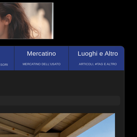
Mercatino
Luoghi e Altro
MERCATINO DELL'USATO
ARTICOLI, #TAG E ALTRO
SSORI