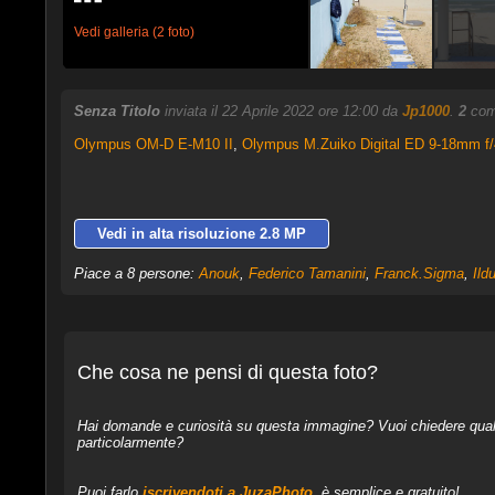
Vedi galleria (2 foto)
Senza Titolo
inviata il 22 Aprile 2022 ore 12:00 da
Jp1000
.
2
comm
Olympus OM-D E-M10 II
,
Olympus M.Zuiko Digital ED 9-18mm f/
Vedi in alta risoluzione 2.8 MP
Piace a 8 persone:
Anouk
,
Federico Tamanini
,
Franck.Sigma
,
Ild
Che cosa ne pensi di questa foto?
Hai domande e curiosità su questa immagine? Vuoi chiedere qualcos
particolarmente?
Puoi farlo
iscrivendoti a JuzaPhoto
, è semplice e gratuito!