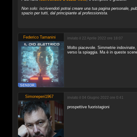
Non solo: iscrivendoti potrai creare una tua pagina personale, pubb
spazio per tutti, dal principiante al professionista.
Federico Tamanini
inviato il 22 Aprile 2022 ore 18:07
Molto piacevole. Simmetrie indovinate,
verso la spiaggia. Ma è in queste scene
Simoneperi1967
inviato il 04 Giugno 2022 ore 0:41
prospettive fuoristagioni