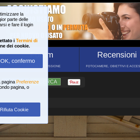
ttimizzare la
or parte delle
si e fare il login
ettato i
Termini di
one dei cookie.
Forum
Recensioni
OK, confermo
FORUM DI DISCUSSIONE
FOTOCAMERE, OBIETTIVI E ACCE
a pagina
?
AIUTO
Preferenze
RICERCA
 fondo pagina, o
Rifiuta Cookie