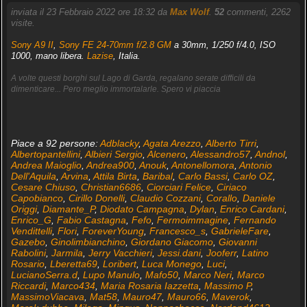
inviata il 23 Febbraio 2022 ore 18:32 da
Max Wolf
.
52
commenti, 2262
visite.
Sony A9 II
,
Sony FE 24-70mm f/2.8 GM
a 30mm, 1/250 f/4.0, ISO
1000, mano libera.
Lazise
, Italia.
A volte questi borghi sul Lago di Garda, regalano serate difficili da
dimenticare... Pero meglio immortalarle. Spero vi piaccia
Piace a 92 persone:
Adblacky
,
Agata Arezzo
,
Alberto Tirri
,
Albertopantellini
,
Albieri Sergio
,
Alcenero
,
Alessandro57
,
Andnol
,
Andrea Maioglio
,
Andrea900
,
Anouk
,
Antonellomora
,
Antonio
Dell'Aquila
,
Arvina
,
Attila Birta
,
Baribal
,
Carlo Bassi
,
Carlo OZ
,
Cesare Chiuso
,
Christian6686
,
Ciorciari Felice
,
Ciriaco
Capobianco
,
Cirillo Donelli
,
Claudio Cozzani
,
Corallo
,
Daniele
Origgi
,
Diamante_P
,
Diodato Campagna
,
Dylan
,
Enrico Cardani
,
Enrico_G
,
Fabio Castagna
,
Fefo
,
Fermoimmagine
,
Fernando
Vendittelli
,
Flori
,
ForeverYoung
,
Francesco_s
,
GabrieleFare
,
Gazebo
,
Ginolimbianchino
,
Giordano Giacomo
,
Giovanni
Rabolini
,
Jarmila
,
Jerry Vacchieri
,
Jessi.dani
,
Jooferr
,
Latino
Rosario
,
Lberetta69
,
Loribert
,
Luca Monego
,
Luci
,
LucianoSerra.d
,
Lupo Manulo
,
Mafo50
,
Marco Neri
,
Marco
Riccardi
,
Marco434
,
Maria Rosaria Iazzetta
,
Massimo P
,
MassimoViacava
,
Mat58
,
Mauro47
,
Mauro66
,
Maverok
,