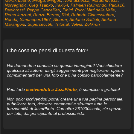
Merak.dubhe
,
Miloga
,
Mingus
,
Nonnachecca
,
Nordend4612
,
Norvegia04
,
Oleg Tsapko
,
Paki64
,
Palmieri Raimondo
,
Paola16
,
Paolorossi
,
Peppe Cancellieri
,
Pinitti
,
Pucci Mirti della Valle
,
Remo.lanzoni
,
Renzo Fermo
,
Rial
,
Roberto Giancristoforo
,
Ronda
,
Simoneperi1967
,
Stearm
,
Stefania Saffioti
,
Stefano
Marangoni
,
Supercecc56
,
Tritonal
,
Velvia
,
Zolikron
Che cosa ne pensi di questa foto?
Hai domande e curiosità su questa immagine? Vuoi chiedere
qualcosa all'autore, dargli suggerimenti per migliorare, oppure
complimentarti per una foto che ti ha colpito particolarmente?
Puoi farlo
iscrivendoti a JuzaPhoto
, è semplice e gratuito!
Non solo: iscrivendoti potrai creare una tua pagina personale,
pubblicare foto, ricevere commenti e sfruttare tutte le
funzionalità di JuzaPhoto. Con oltre 261000iscritti, c'è spazio
per tutti, dal principiante al professionista.