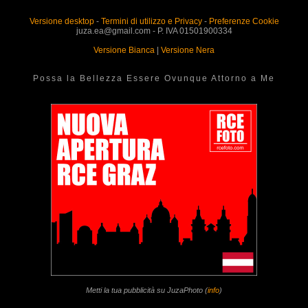
Versione desktop
-
Termini di utilizzo e Privacy
-
Preferenze Cookie
juza.ea@gmail.com - P. IVA 01501900334
Versione Bianca
|
Versione Nera
Possa la Bellezza Essere Ovunque Attorno a Me
Metti la tua pubblicità su JuzaPhoto (
info
)