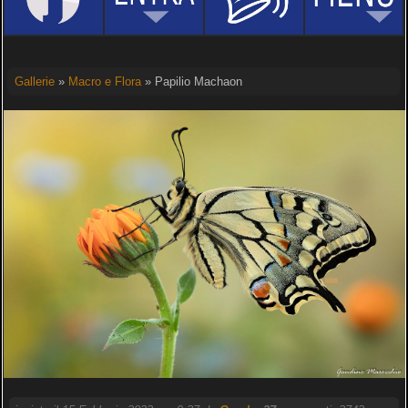
Gallerie
»
Macro e Flora
» Papilio Machaon