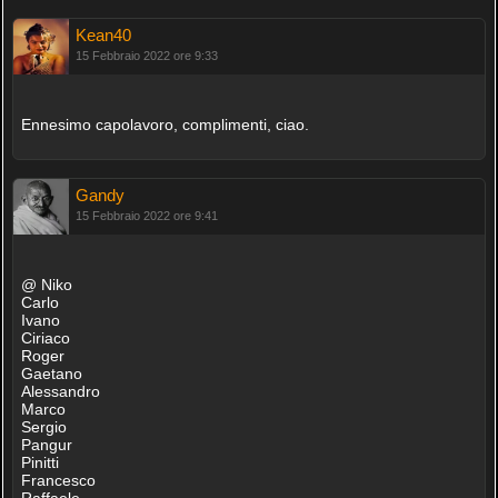
Kean40
15 Febbraio 2022 ore 9:33
Ennesimo capolavoro, complimenti, ciao.
Gandy
15 Febbraio 2022 ore 9:41
@ Niko
Carlo
Ivano
Ciriaco
Roger
Gaetano
Alessandro
Marco
Sergio
Pangur
Pinitti
Francesco
Raffaele