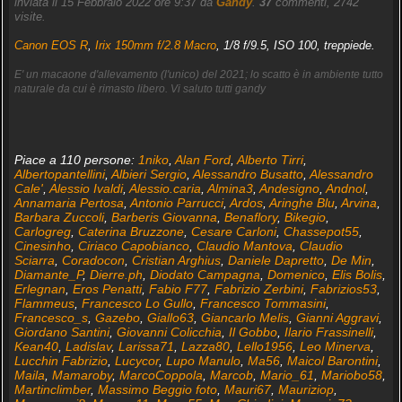
inviata il 15 Febbraio 2022 ore 9:37 da
Gandy
.
37
commenti, 2742
visite.
Canon EOS R
,
Irix 150mm f/2.8 Macro
, 1/8 f/9.5, ISO 100, treppiede.
E' un macaone d'allevamento (l'unico) del 2021; lo scatto è in ambiente tutto
naturale da cui è rimasto libero. Vi saluto tutti gandy
Piace a 110 persone:
1niko
,
Alan Ford
,
Alberto Tirri
,
Albertopantellini
,
Albieri Sergio
,
Alessandro Busatto
,
Alessandro
Cale'
,
Alessio Ivaldi
,
Alessio.caria
,
Almina3
,
Andesigno
,
Andnol
,
Annamaria Pertosa
,
Antonio Parrucci
,
Ardos
,
Aringhe Blu
,
Arvina
,
Barbara Zuccoli
,
Barberis Giovanna
,
Benaflory
,
Bikegio
,
Carlogreg
,
Caterina Bruzzone
,
Cesare Carloni
,
Chassepot55
,
Cinesinho
,
Ciriaco Capobianco
,
Claudio Mantova
,
Claudio
Sciarra
,
Coradocon
,
Cristian Arghius
,
Daniele Dapretto
,
De Min
,
Diamante_P
,
Dierre.ph
,
Diodato Campagna
,
Domenico
,
Elis Bolis
,
Erlegnan
,
Eros Penatti
,
Fabio F77
,
Fabrizio Zerbini
,
Fabrizios53
,
Flammeus
,
Francesco Lo Gullo
,
Francesco Tommasini
,
Francesco_s
,
Gazebo
,
Giallo63
,
Giancarlo Melis
,
Gianni Aggravi
,
Giordano Santini
,
Giovanni Colicchia
,
Il Gobbo
,
Ilario Frassinelli
,
Kean40
,
Ladislav
,
Larissa71
,
Lazza80
,
Lello1956
,
Leo Minerva
,
Lucchin Fabrizio
,
Lucycor
,
Lupo Manulo
,
Ma56
,
Maicol Barontini
,
Maila
,
Mamaroby
,
MarcoCoppola
,
Marcob
,
Mario_61
,
Mariobo58
,
Martinclimber
,
Massimo Beggio foto
,
Mauri67
,
Mauriziop
,