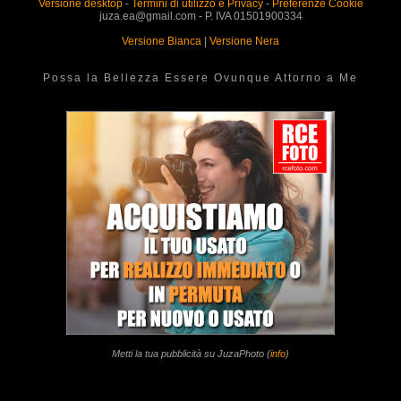
Versione desktop
-
Termini di utilizzo e Privacy
-
Preferenze Cookie
juza.ea@gmail.com - P. IVA 01501900334
Versione Bianca
|
Versione Nera
Possa la Bellezza Essere Ovunque Attorno a Me
Metti la tua pubblicità su JuzaPhoto (
info
)