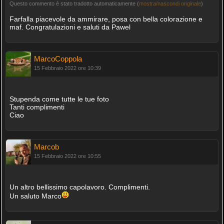
Questo commento è stato tradotto automaticamente (
mostra/nascondi originale
)
Farfalla piacevole da ammirare, posa con bella colorazione e
maf. Congratulazioni e saluti da Pawel
MarcoCoppola
15 Febbraio 2022 ore 10:39
Stupenda come tutte le tue foto
Tanti complimenti
Ciao
Marcob
15 Febbraio 2022 ore 10:55
Un altro bellissimo capolavoro. Complimenti.
Un saluto Marco