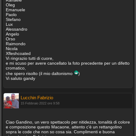
Oleg
Emanuele
Paolo
Stefano
Lux
Alessandro
Angelo
Orso
Raimondo
Nicola
Xfleshcoated
Vi ringrazio tutti di cuore,
e mi scuso per avere cancellato la foto precedente per un difetto
cromatico,
che spero risolto (il mio daltonismo
)
Vi saluto gandy
Lucchin Fabrizio
15 Febbraio 2022 ore 9:58
Ciao Gandino, un vero spettacolo per nitidezza, tonalità di colore
e composizione questo Macaone, attento c'è un rettangolino
sopra le code che non so cosa sia. Complimenti e buona