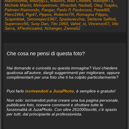
Maurocomi8
,
Mauryg11
,
Maux55
,
Max Chiodini
,
Maxspin73
,
Michele Marini
,
Mirkopetrovic
,
Mnardell
,
NadiaB
,
Oleg Tsapko
,
Palmieri Raimondo
,
Paogar
,
Paolo P
,
Paolorossi
,
Pawel68
,
Piero1964
,
Pigi47
,
Pippos
,
RobertoTR
,
Romagna Filippo
,
Scapinblak
,
Simoneperi1967
,
Spadavecchia
,
Stefania Saffioti
,
Supercecc56
,
Susy Dan
,
Tito 1960
,
Vahid_st
,
Vincenzo57
,
Vito
Serra
,
XFleshcoated
,
Xchanger
,
Zanna52
Che cosa ne pensi di questa foto?
Hai domande e curiosità su questa immagine? Vuoi chiedere
qualcosa all'autore, dargli suggerimenti per migliorare, oppure
complimentarti per una foto che ti ha colpito particolarmente?
Puoi farlo
iscrivendoti a JuzaPhoto
, è semplice e gratuito!
Non solo: iscrivendoti potrai creare una tua pagina personale,
pubblicare foto, ricevere commenti e sfruttare tutte le
funzionalità di JuzaPhoto. Con oltre 261000iscritti, c'è spazio
per tutti, dal principiante al professionista.