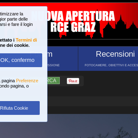
ttimizzare la
or parte delle
si e fare il login
ettato i
Termini di
one dei cookie.
Forum
Recensioni
OK, confermo
FORUM DI DISCUSSIONE
FOTOCAMERE, OBIETTIVI E ACCE
a pagina
?
AIUTO
Preferenze
RICERCA
 fondo pagina, o
Rifiuta Cookie