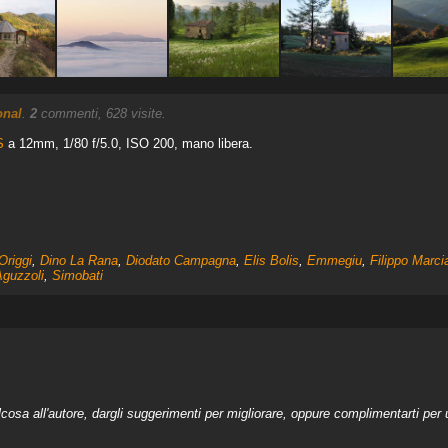
onal
.
2
commenti, 628 visite.
S
a 12mm, 1/80 f/5.0, ISO 200, mano libera.
Origgi
,
Dino La Rana
,
Diodato Campagna
,
Elis Bolis
,
Emmegiu
,
Filippo Marci
Aguzzoli
,
Simobati
a all'autore, dargli suggerimenti per migliorare, oppure complimentarti per u