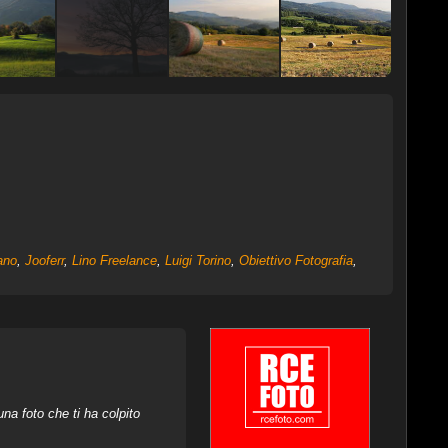
ano
,
Jooferr
,
Lino Freelance
,
Luigi Torino
,
Obiettivo Fotografia
,
na foto che ti ha colpito