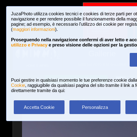
JuzaPhoto utilizza cookies tecnici e cookies di terze parti per o
navigazione e per rendere possibile il funzionamento della maggi
pagine; ad esempio, è necessario l'utilizzo dei cookie per registar
(
maggiori informazioni
).
Proseguendo nella navigazione confermi di aver letto e acc
utilizzo e Privacy
e preso visione delle opzioni per la gesti
Gallerie
3,023,340 FOTO E 16 GALLERIE
HOME E NEWS
Iscriviti a JuzaPhoto!
A
A
Login
Puoi gestire in qualsiasi momento le tue preferenze cookie dall
Cookie
, raggiugibile da qualsiasi pagina del sito tramite il link a
direttamente tramite da qui:
Gallerie
»
Paesaggio Naturale
» Tramonto invernale
Accetta Cookie
Personalizza