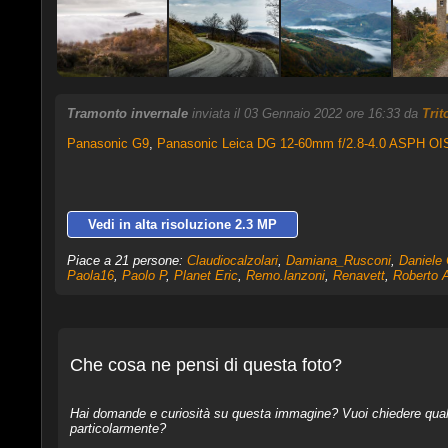
Tramonto invernale
inviata il 03 Gennaio 2022 ore 16:33 da
Trit
Panasonic G9
,
Panasonic Leica DG 12-60mm f/2.8-4.0 ASPH OI
Vedi in alta risoluzione 2.3 MP
Piace a 21 persone:
Claudiocalzolari
,
Damiana_Rusconi
,
Daniele 
Paola16
,
Paolo P
,
Planet Eric
,
Remo.lanzoni
,
Renavett
,
Roberto 
Che cosa ne pensi di questa foto?
Hai domande e curiosità su questa immagine? Vuoi chiedere qualcos
particolarmente?