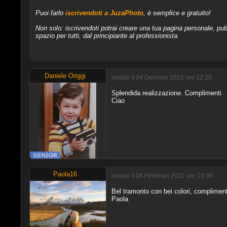
Puoi farlo
iscrivendoti a JuzaPhoto
, è semplice e gratuito!
Non solo: iscrivendoti potrai creare una tua pagina personale, pubb
spazio per tutti, dal principiante al professionista.
Daniele Origgi
inviato il 04 Gennaio 2022 ore 22:26
Splendida realizzazione. Complimenti
Ciao
Paola16
inviato il 06 Febbraio 2022 ore 19:09
Bel tramonto con bei colori, compliment
Paola