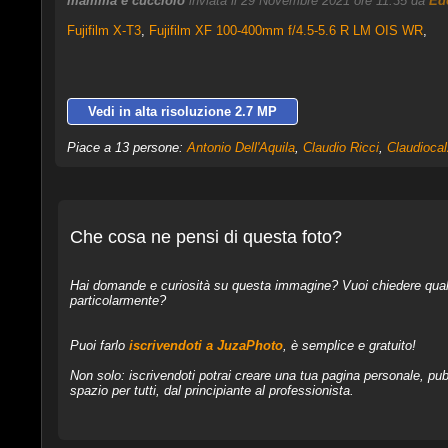
mamma e cucciolo
inviata il 29 Novembre 2021 ore 11:35 da
Ed
Fujifilm X-T3
,
Fujifilm XF 100-400mm f/4.5-5.6 R LM OIS WR
,
Vedi in alta risoluzione 2.7 MP
Piace a 13 persone:
Antonio Dell'Aquila
,
Claudio Ricci
,
Claudiocal
Che cosa ne pensi di questa foto?
Hai domande e curiosità su questa immagine? Vuoi chiedere qualcos
particolarmente?
Puoi farlo
iscrivendoti a JuzaPhoto
, è semplice e gratuito!
Non solo: iscrivendoti potrai creare una tua pagina personale, pubb
spazio per tutti, dal principiante al professionista.