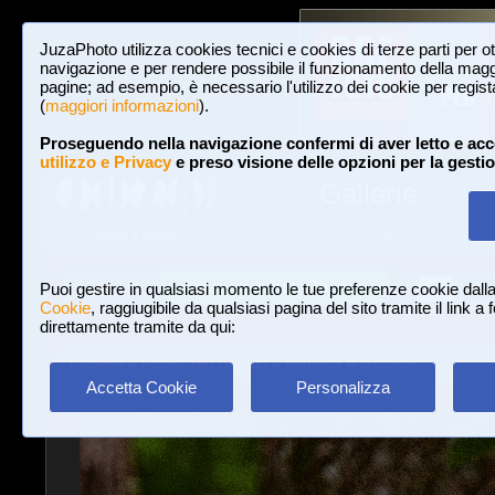
JuzaPhoto utilizza cookies tecnici e cookies di terze parti per o
navigazione e per rendere possibile il funzionamento della maggi
pagine; ad esempio, è necessario l'utilizzo dei cookie per registar
(
maggiori informazioni
).
Proseguendo nella navigazione confermi di aver letto e acc
utilizzo e Privacy
e preso visione delle opzioni per la gesti
Gallerie
3,023,340 FOTO E 16 GALLERIE
HOME E NEWS
Iscriviti a JuzaPhoto!
A
A
Login
Puoi gestire in qualsiasi momento le tue preferenze cookie dall
Cookie
, raggiugibile da qualsiasi pagina del sito tramite il link a
direttamente tramite da qui:
Gallerie
»
Fauna (no uccelli)
» mamma e cucciolo
Accetta Cookie
Personalizza