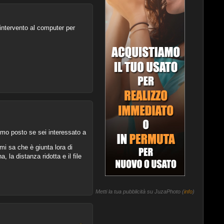
'intervento al computer per
imo posto se sei interessato a
mi sa che è giunta lora di
 la distanza ridotta e il file
Metti la tua pubblicità su JuzaPhoto (
info
)