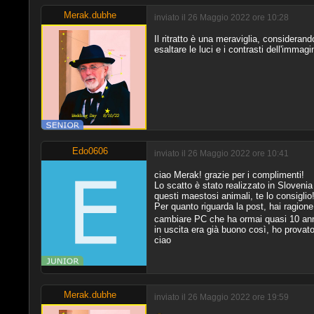
Merak.dubhe
inviato il 26 Maggio 2022 ore 10:28
Il ritratto è una meraviglia, consideran
esaltare le luci e i contrasti dell'immag
Edo0606
inviato il 26 Maggio 2022 ore 10:41
ciao Merak! grazie per i complimenti!
Lo scatto è stato realizzato in Sloveni
questi maestosi animali, te lo consiglio
Per quanto riguarda la post, hai ragione
cambiare PC che ha ormai quasi 10 ann
in uscita era già buono così, ho provato 
ciao
Merak.dubhe
inviato il 26 Maggio 2022 ore 19:59