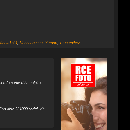
Nicola1201
,
Nonnachecca
,
Stearm
,
Tsunamihaz
na foto che ti ha colpito
on oltre 261000iscritti, c'è