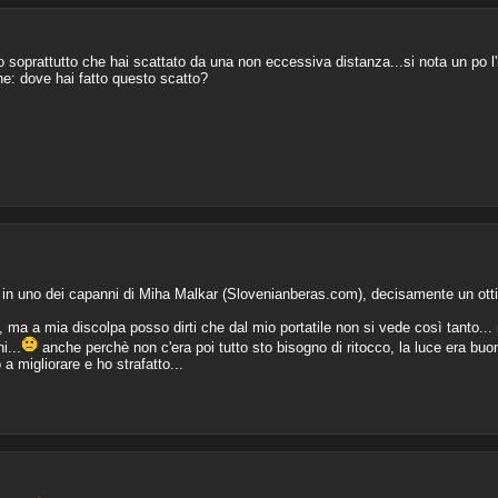
do soprattutto che hai scattato da una non eccessiva distanza...si nota un po l
ine: dove hai fatto questo scatto?
a in uno dei capanni di Miha Malkar (Slovenianberas.com), decisamente un ott
!
, ma a mia discolpa posso dirti che dal mio portatile non si vede così tanto... 
i...
anche perchè non c'era poi tutto sto bisogno di ritocco, la luce era buona,
a migliorare e ho strafatto...