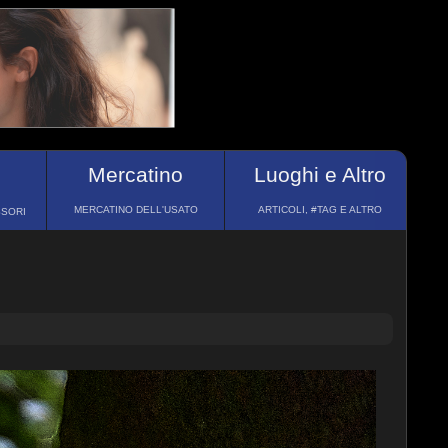
Mercatino
Luoghi e Altro
MERCATINO DELL'USATO
ARTICOLI, #TAG E ALTRO
SSORI