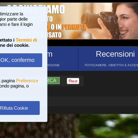
ttimizzare la
or parte delle
si e fare il login
ettato i
Termini di
one dei cookie.
Forum
Recensioni
OK, confermo
FORUM DI DISCUSSIONE
FOTOCAMERE, OBIETTIVI E ACCE
a pagina
?
AIUTO
Preferenze
RICERCA
 fondo pagina, o
Rifiuta Cookie