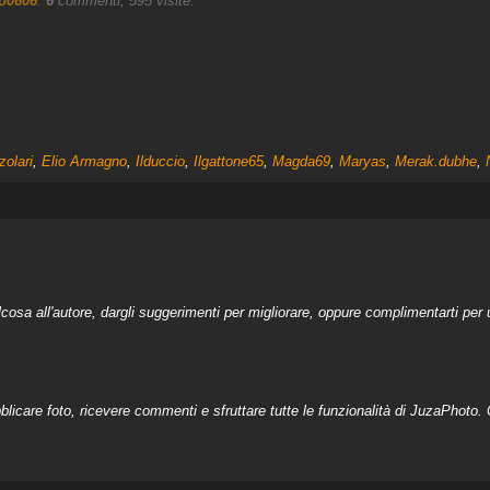
o0606
.
6
commenti, 595 visite.
zolari
,
Elio Armagno
,
Ilduccio
,
Ilgattone65
,
Magda69
,
Maryas
,
Merak.dubhe
,
a all'autore, dargli suggerimenti per migliorare, oppure complimentarti per u
licare foto, ricevere commenti e sfruttare tutte le funzionalità di JuzaPhoto. C