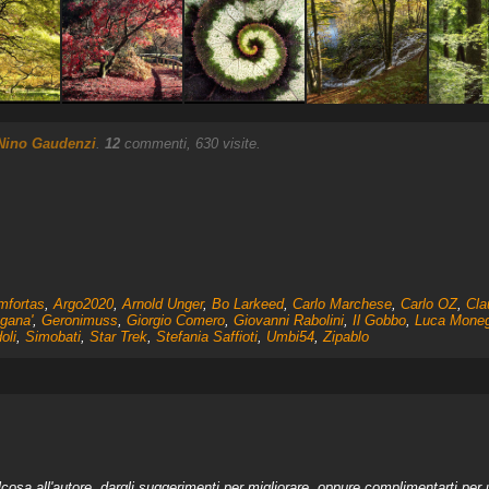
Nino Gaudenzi
.
12
commenti, 630 visite.
mfortas
,
Argo2020
,
Arnold Unger
,
Bo Larkeed
,
Carlo Marchese
,
Carlo OZ
,
Cla
gana'
,
Geronimuss
,
Giorgio Comero
,
Giovanni Rabolini
,
Il Gobbo
,
Luca Mone
oli
,
Simobati
,
Star Trek
,
Stefania Saffioti
,
Umbi54
,
Zipablo
a all'autore, dargli suggerimenti per migliorare, oppure complimentarti per u