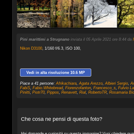
Pini marittimi a Strugnano
inviata il 05 Aprile 2021 ore 8:44 da
Nikon D3100
,
1/160 f/6.3, ISO 100,
Vedi in alta risoluzione 10.6 MP
Piace a 41 persone:
Afrikachiara
,
Agata Arezzo
,
Albieri Sergio
,
A
FabiS
,
Fabio.Whitebread
,
Fiorenzofanton
,
Francesco_s
,
Fulvio La
Pinitti
,
Piotr70
,
Pippos
,
Renavett
,
Rial
,
RobertoTR
,
Rosamaria Bid
Che cosa ne pensi di questa foto?
Hai domande e curiosità su questa immagine? Vuoi chiedere qualcos