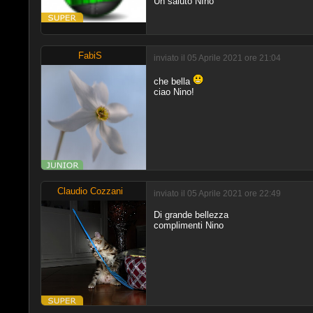
Un saluto NIno
FabiS
inviato il 05 Aprile 2021 ore 21:04
che bella
ciao Nino!
Claudio Cozzani
inviato il 05 Aprile 2021 ore 22:49
Di grande bellezza
complimenti Nino