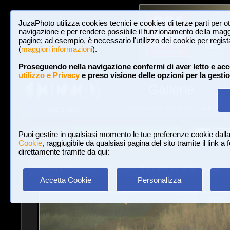
JuzaPhoto utilizza cookies tecnici e cookies di terze parti per o
navigazione e per rendere possibile il funzionamento della maggi
pagine; ad esempio, è necessario l'utilizzo dei cookie per registar
(
maggiori informazioni
).
Proseguendo nella navigazione confermi di aver letto e acc
utilizzo e Privacy
e preso visione delle opzioni per la gesti
Gallerie
3,023,242 FOTO E 16 GALLERIE
HOME E NEWS
Iscriviti a JuzaPhoto!
A
A
Login
Puoi gestire in qualsiasi momento le tue preferenze cookie dall
Cookie
, raggiugibile da qualsiasi pagina del sito tramite il link a
direttamente tramite da qui:
Gallerie
»
Paesaggio Naturale
» Pini marittimi a Strugnano
Accetta Cookie
Personalizza