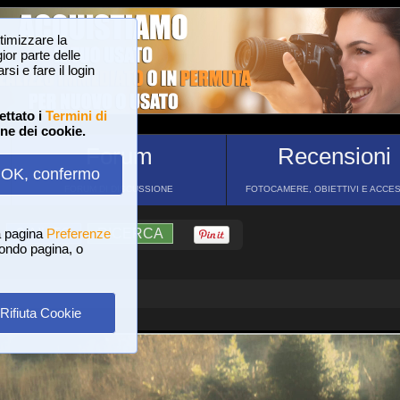
ttimizzare la
or parte delle
si e fare il login
ettato i
Termini di
one dei cookie.
Forum
Recensioni
OK, confermo
FORUM DI DISCUSSIONE
FOTOCAMERE, OBIETTIVI E ACCE
a pagina
?
AIUTO
Preferenze
RICERCA
 fondo pagina, o
Rifiuta Cookie