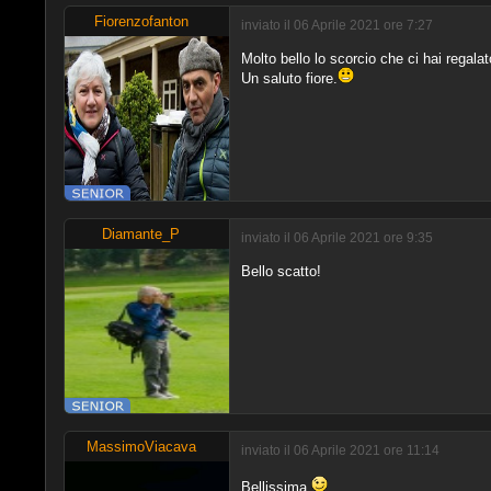
Fiorenzofanton
inviato il 06 Aprile 2021 ore 7:27
Molto bello lo scorcio che ci hai regalato
Un saluto fiore.
Diamante_P
inviato il 06 Aprile 2021 ore 9:35
Bello scatto!
MassimoViacava
inviato il 06 Aprile 2021 ore 11:14
Bellissima