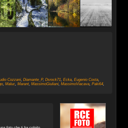
udio Cozzani
,
Diamante_P
,
Dsrock71
,
Ecka
,
Eugenio Costa
,
go
,
Maluc
,
Marant
,
MassimoGiuliani
,
MassimoViacava
,
Paki64
,
na foto che ti ha colpito