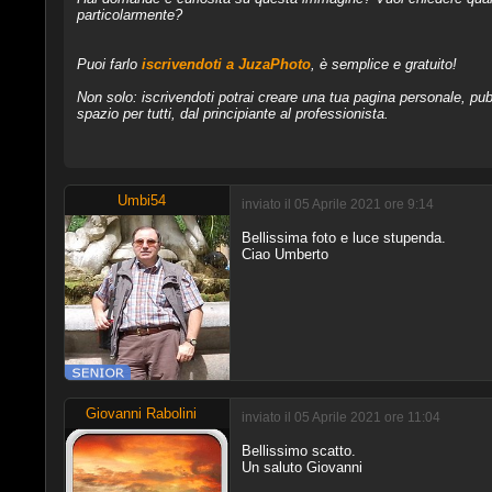
particolarmente?
Puoi farlo
iscrivendoti a JuzaPhoto
, è semplice e gratuito!
Non solo: iscrivendoti potrai creare una tua pagina personale, pubb
spazio per tutti, dal principiante al professionista.
Umbi54
inviato il 05 Aprile 2021 ore 9:14
Bellissima foto e luce stupenda.
Ciao Umberto
Giovanni Rabolini
inviato il 05 Aprile 2021 ore 11:04
Bellissimo scatto.
Un saluto Giovanni