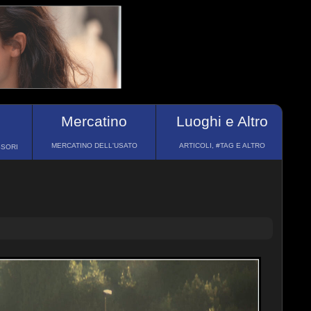
Mercatino
Luoghi e Altro
MERCATINO DELL'USATO
ARTICOLI, #TAG E ALTRO
SSORI