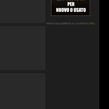
Metti la tua pubblicità su JuzaPhoto (
info
)