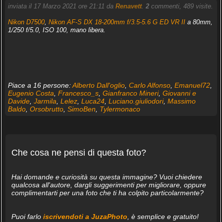
inviata il 17 Marzo 2021 ore 21:11 da
Renavett
.
2
commenti, 489 visite.
Nikon D7500
,
Nikon AF-S DX 18-200mm f/3.5-5.6 G ED VR II
a 80mm,
1/250 f/5.0, ISO 100, mano libera.
Piace a 16 persone:
Alberto Dall'oglio
,
Carlo Alfonso
,
Emanuel72
,
Eugenio Costa
,
Francesco_s
,
Gianfranco Mineri
,
Giovanni e
Davide
,
Jarmila
,
Lelez
,
Luca24
,
Luciano.giuliodori
,
Massimo
Baldo
,
Orsobrutto
,
SimoBen
,
Tylermonaco
Che cosa ne pensi di questa foto?
Hai domande e curiosità su questa immagine? Vuoi chiedere
qualcosa all'autore, dargli suggerimenti per migliorare, oppure
complimentarti per una foto che ti ha colpito particolarmente?
Puoi farlo
iscrivendoti a JuzaPhoto
, è semplice e gratuito!