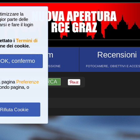
ttimizzare la
or parte delle
si e fare il login
ettato i
Termini di
one dei cookie.
Forum
Recensioni
OK, confermo
FORUM DI DISCUSSIONE
FOTOCAMERE, OBIETTIVI E ACCE
a pagina
?
AIUTO
Preferenze
RICERCA
 fondo pagina, o
Rifiuta Cookie