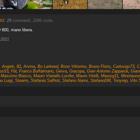
o63
.
29
commenti, 2296 visite.
O 800, mano libera.
 2021
,
Angelo_82
,
Arvina
,
Bo Larkeed
,
Bono Vittorino
,
Bruno Floris
,
Carlovigo73
,
C
ios53
,
Fbr
,
Franco Buffalmano
,
Gerva
,
Giacopa
,
Gian Antonio Zapparoli
,
Giann
,
Massimo Biasco
,
Mauro Vianello Lucifer
,
Mauro Vitelli
,
Mauryg11
,
Minotauru
u Luigi
,
Stearm
,
Stefania Saffioti
,
Stefano Nanni
,
StefanoDM
,
Tonyrep
,
Vito 