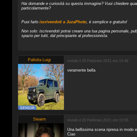
Hai domande e curiosità su questa immagine? Vuoi chiedere qualcos
particolarmente?
Puoi farlo
iscrivendoti a JuzaPhoto
, è semplice e gratuito!
Non solo: iscrivendoti potrai creare una tua pagina personale, pubb
spazio per tutti, dal principiante al professionista.
Pallotta Luigi
inviato il 20 Febbraio 2021 ore 15:48
veramente bella
Stearm
inviato il 20 Febbraio 2021 ore 15:55
Una bellissima scena ripresa in modo e
Ciao