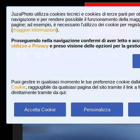
JuzaPhoto utilizza cookies tecnici e cookies di terze parti per o
navigazione e per rendere possibile il funzionamento della maggi
pagine; ad esempio, è necessario l'utilizzo dei cookie per registar
(
maggiori informazioni
).
Proseguendo nella navigazione confermi di aver letto e acc
utilizzo e Privacy
e preso visione delle opzioni per la gesti
Gallerie
3,023,106 FOTO E 16 GALLERIE
HOME E NEWS
Iscriviti a JuzaPhoto!
A
A
Login
Puoi gestire in qualsiasi momento le tue preferenze cookie dall
Cookie
, raggiugibile da qualsiasi pagina del sito tramite il link a
direttamente tramite da qui:
Gallerie
»
Uccelli
» Svasso maggiore
Accetta Cookie
Personalizza