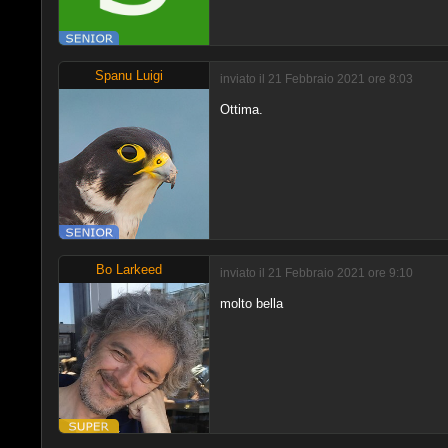
Spanu Luigi
inviato il 21 Febbraio 2021 ore 8:03
Ottima.
Bo Larkeed
inviato il 21 Febbraio 2021 ore 9:10
molto bella