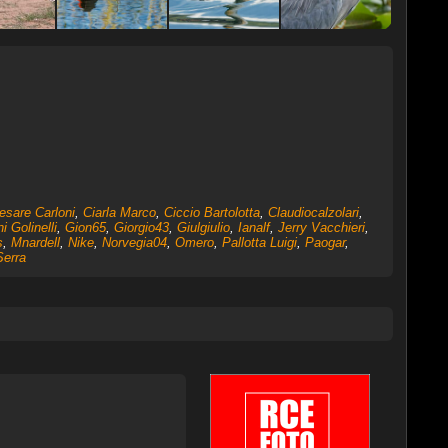
esare Carloni
,
Ciarla Marco
,
Ciccio Bartolotta
,
Claudiocalzolari
,
i Golinelli
,
Gion65
,
Giorgio43
,
Giulgiulio
,
Ianalf
,
Jerry Vacchieri
,
s
,
Mnardell
,
Nike
,
Norvegia04
,
Omero
,
Pallotta Luigi
,
Paogar
,
Serra