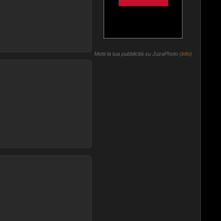
Metti la tua pubblicità su JuzaPhoto (
info
)