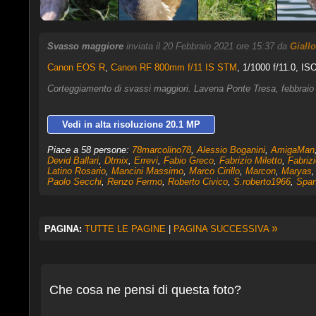
Svasso maggiore
inviata il 20 Febbraio 2021 ore 15:37 da
Giall
Canon EOS R
,
Canon RF 800mm f/11 IS STM
, 1/1000 f/11.0, IS
Corteggiamento di svassi maggiori. Lavena Ponte Tresa, febbraio
Vedi in alta risoluzione 20.1 MP
Piace a 58 persone:
78marcolino78
,
Alessio Boganini
,
AmigaMan
Devid Ballari
,
Dtmix
,
Errevi
,
Fabio Greco
,
Fabrizio Miletto
,
Fabriz
Latino Rosario
,
Mancini Massimo
,
Marco Cirillo
,
Marcon
,
Maryas
Paolo Secchi
,
Renzo Fermo
,
Roberto Civico
,
S.roberto1966
,
Span
»
PAGINA:
TUTTE LE PAGINE
|
PAGINA SUCCESSIVA
Che cosa ne pensi di questa foto?