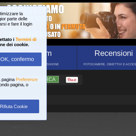
ttimizzare la
or parte delle
si e fare il login
ettato i
Termini di
one dei cookie.
Forum
Recensioni
OK, confermo
FORUM DI DISCUSSIONE
FOTOCAMERE, OBIETTIVI E ACCE
a pagina
?
AIUTO
Preferenze
RICERCA
 fondo pagina, o
Rifiuta Cookie