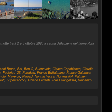
 notte tra il 2 e 3 ottobre 2020 a causa della piena del fiume Roja
zeni Bruno
,
Bal
,
Ben-G
,
Buenavida
,
Ciriaco Capobianco
,
Claudio
c
,
Federico_28
,
Fotodelu
,
Franco Buffalmano
,
Franco Galattica
,
nulo
,
Maverok
,
NadiaB
,
Nonnachecca
,
Norvegia04
,
Palmieri
ioti
,
Supercecc56
,
Tiziano Ferlanti
,
Tore Evangelista
,
Vincenzo