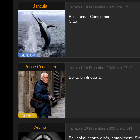
Jancuia
inviato il 10 Dicembre 2020 ore 17:11
Bellissima. Complimenti
Ciao
Peppe Cancellieri
inviato il 10 Dicembre 2020 ore 17:19
Bella, bn di qualità
Arvina
inviato il 10 Dicembre 2020 ore 17:41
Bellissimi scatto e b/n, complimenti Sil