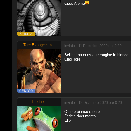
Ciao, Arvina
Tore Evangelista
inviato il 11 Dicembre 2020 ore 9:30
Bellissima questa immagine in bianco e
Ciao Tore
Elfiche
inviato il 12 Dicembre 2020 ore 8:20
Ottimo bianco e nero
Fedele documento
Elio