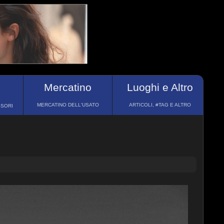
Mercatino
Luoghi e Altro
MERCATINO DELL'USATO
ARTICOLI, #TAG E ALTRO
SSORI