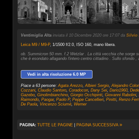
Ventimiglia Alta
inviata il 10 Dicembre 2020 ore 17:07 da
Silvio
Leica M9 / M9-P
,
1/1500 f/2.0, ISO 160, mano libera.
ob. Summicron 50 mm. f.2 Wetzlar . La città vecchia che sorge sulla
che è esondato allagando l'intero centro cittadino . Sullo sfondo 
Vedi in alta risoluzione 6.0 MP
Piace a 63 persone:
Agata Arezzo
,
Albieri Sergio
,
Alejandro Colo
Cozzani
,
Claudio Santoro
,
Coradocon
,
Dany Sei
,
Dario1960
,
Dede
Gazebo
,
Ginolimbianchino
,
Giorgio Occhipinti
,
Giovanni Rabolini
,
Raimondo
,
Paogar
,
Paolo P
,
Peppe Cancellieri
,
Pinitti
,
Renzo Fer
De Paola
,
Vincenzo Sciumè
,
Werner
»
PAGINA:
TUTTE LE PAGINE
|
PAGINA SUCCESSIVA