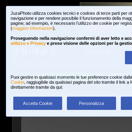
JuzaPhoto utilizza cookies tecnici e cookies di terze parti per o
navigazione e per rendere possibile il funzionamento della maggi
pagine; ad esempio, è necessario l'utilizzo dei cookie per registar
(
maggiori informazioni
).
Proseguendo nella navigazione confermi di aver letto e acc
utilizzo e Privacy
e preso visione delle opzioni per la gesti
Gallerie
3,023,242 FOTO E 16 GALLERIE
HOME E NEWS
Iscriviti a JuzaPhoto!
A
A
Login
Puoi gestire in qualsiasi momento le tue preferenze cookie dall
Cookie
, raggiugibile da qualsiasi pagina del sito tramite il link a
direttamente tramite da qui:
Gallerie
»
Paesaggio con elementi umani
» Ventimiglia Alta
Accetta Cookie
Personalizza