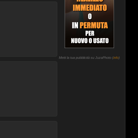
Metti la tua pubblicità su JuzaPhoto (
info
)