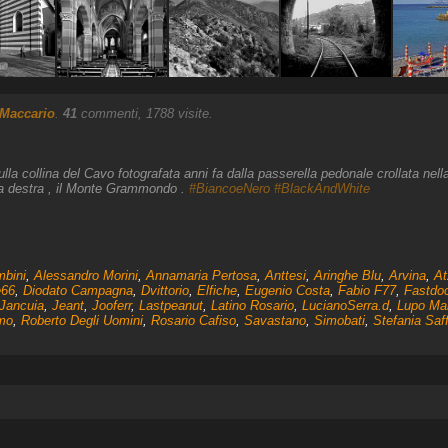
 Maccario
.
41
commenti, 1788 visite.
 collina del Cavo fotografata anni fa dalla passerella pedonale crollata nella
, a destra , il Monte Grammondo .
#BiancoeNero
#BlackAndWhite
mbini
,
Alessandro Morini
,
Annamaria Pertosa
,
Anttesi
,
Aringhe Blu
,
Arvina
,
At
66
,
Diodato Campagna
,
Dvittorio
,
Elfiche
,
Eugenio Costa
,
Fabio F77
,
Fastdo
Jancuia
,
Jeant
,
Jooferr
,
Lastpeanut
,
Latino Rosario
,
LucianoSerra.d
,
Lupo Ma
mo
,
Roberto Degli Uomini
,
Rosario Cafiso
,
Savastano
,
Simobati
,
Stefania Saff