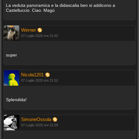
La veduta panoramica e la didascalia ben si addicono a
Castelluccio. Ciao. Magú
Werner
07 Luglio 2020 ore 21:42
super
Nicola1201
07 Luglio 2020 ore 21:52
Splendida!
SimoneOssola
07 Luglio 2020 ore 21:59