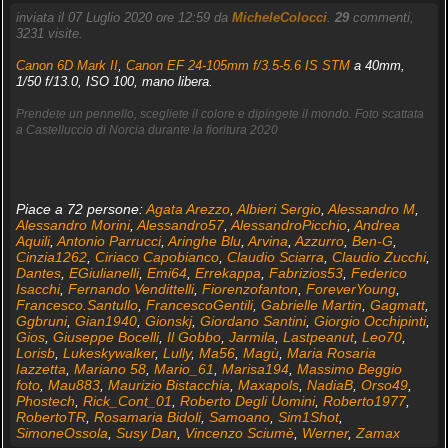
inviata il 07 Luglio 2020 ore 12:59 da
MicheleColocci
.
29
commenti,
3231 visite.
Canon 6D Mark II
,
Canon EF 24-105mm f/3.5-5.6 IS STM
a 40mm,
1/50 f/13.0, ISO 100, mano libera.
Prendete un pennello, scegliete il colore e dipingete il mondo. Foto scattata
a Castelluccio di Norcia durante la fioritura 2020
Piace a 72 persone:
Agata Arezzo
,
Albieri Sergio
,
Alessandro M
,
Alessandro Morini
,
Alessandro57
,
AlessandroPicchio
,
Andrea
Aquili
,
Antonio Parrucci
,
Aringhe Blu
,
Arvina
,
Azzurro
,
Ben-G
,
Cinzia1262
,
Ciriaco Capobianco
,
Claudio Sciarra
,
Claudio Zucchi
,
Dantes
,
EGiulianelli
,
Emi64
,
Errekappa
,
Fabrizios53
,
Federico
Isacchi
,
Fernando Vendittelli
,
Fiorenzofanton
,
ForeverYoung
,
Francesco.Santullo
,
FrancescoGentili
,
Gabrielle Martin
,
Gagmatt
,
Ggbruni
,
Gian1940
,
Gionskj
,
Giordano Santini
,
Giorgio Occhipinti
,
Gios
,
Giuseppe Bocelli
,
Il Gobbo
,
Jarmila
,
Lastpeanut
,
Leo70
,
Lorisb
,
Lukeskywalker
,
Lully
,
Ma56
,
Magù
,
Maria Rosaria
Iazzetta
,
Mariano 58
,
Mario_61
,
Marisa194
,
Massimo Beggio
foto
,
Mau883
,
Maurizio Bistacchia
,
Maxapols
,
NadiaB
,
Orso49
,
Phostech
,
Rick_Cont_01
,
Roberto Degli Uomini
,
Roberto1977
,
RobertoTR
,
Rosamaria Bidoli
,
Samoano
,
Sim1Shot
,
SimoneOssola
,
Susy Dan
,
Vincenzo Sciumè
,
Werner
,
Zamax