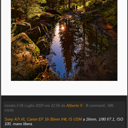
inviata il 06 Luglio 2020 ore 22:56 da
Alberto F.
.
0
commenti, 586
visite.
Sony A7r III
,
Canon EF 16-35mm f/4L IS USM
a 16mm, 1/80 f/7.1, ISO
100, mano libera.