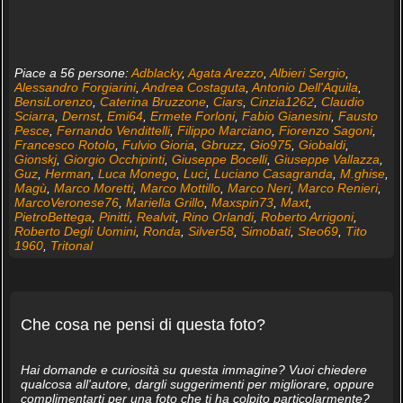
Piace a 56 persone:
Adblacky
,
Agata Arezzo
,
Albieri Sergio
,
Alessandro Forgiarini
,
Andrea Costaguta
,
Antonio Dell'Aquila
,
BensiLorenzo
,
Caterina Bruzzone
,
Ciars
,
Cinzia1262
,
Claudio
Sciarra
,
Dernst
,
Emi64
,
Ermete Forloni
,
Fabio Gianesini
,
Fausto
Pesce
,
Fernando Vendittelli
,
Filippo Marciano
,
Fiorenzo Sagoni
,
Francesco Rotolo
,
Fulvio Gioria
,
Gbruzz
,
Gio975
,
Giobaldi
,
Gionskj
,
Giorgio Occhipinti
,
Giuseppe Bocelli
,
Giuseppe Vallazza
,
Guz
,
Herman
,
Luca Monego
,
Luci
,
Luciano Casagranda
,
M.ghise
,
Magù
,
Marco Moretti
,
Marco Mottillo
,
Marco Neri
,
Marco Renieri
,
MarcoVeronese76
,
Mariella Grillo
,
Maxspin73
,
Maxt
,
PietroBettega
,
Pinitti
,
Realvit
,
Rino Orlandi
,
Roberto Arrigoni
,
Roberto Degli Uomini
,
Ronda
,
Silver58
,
Simobati
,
Steo69
,
Tito
1960
,
Tritonal
Che cosa ne pensi di questa foto?
Hai domande e curiosità su questa immagine? Vuoi chiedere
qualcosa all'autore, dargli suggerimenti per migliorare, oppure
complimentarti per una foto che ti ha colpito particolarmente?